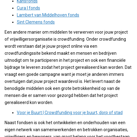
Kansfonds
Cura I fonds
Lambert van Middelhoven fonds
Sint Clemens fonds
Een andere manier om middelen te verwerven voor jouw project
of vrijwilligersorganisatie is crowdfunding. Onder crowdfunding
wordt verstaan dat je jouw project online via een
crowdfundingssite bekend maakt en mensen en bedrijven
uitnodigt om te participeren in het project en ook een financiële
bijdrage te leveren zodat het project gerealiseerd kan worden. Dat
vraagt een goede campagne want je moet je anderen immers
overtuigen dat jouw project waardevol is. Het levert naast de
benodigde middelen ook een grote betrokkenheid op van de
mensen die er samen voor gezorgd hebben dat het project
gerealiseerd kon worden.
Voor je Buurt | Crowdfunding voor je buurt, dorp of stad
Naast fondsen is ook het ontwikkelen en onderhouden van een
eigen netwerk van samenwerkenden en betrokken organisaties,
vrijwilligers en bewoners, van groot belang voor het voortbestaan