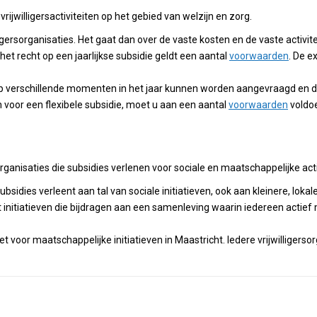
ijwilligersactiviteiten op het gebied van welzijn en zorg.
lligersorganisaties. Het gaat dan over de vaste kosten en de vaste activit
t recht op een jaarlijkse subsidie geldt een aantal
voorwaarden
. De e
die op verschillende momenten in het jaar kunnen worden aangevraagd e
 voor een flexibele subsidie, moet u aan een aantal
voorwaarden
voldo
ganisaties die subsidies verlenen voor sociale en maatschappelijke acti
bsidies verleent aan tal van sociale initiatieven, ook aan kleinere, lokale
t initiatieven die bijdragen aan een samenleving waarin iedereen actief
zet voor maatschappelijke initiatieven in Maastricht. Iedere vrijwilligers