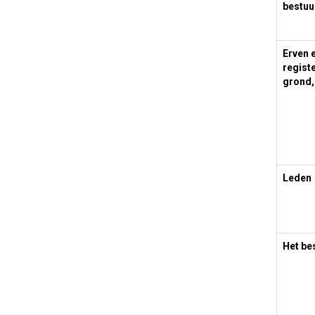
bestuu
Erven 
regist
grond,
Leden
Het be