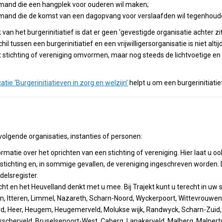
mand die een hangplek voor ouderen wil maken;
mand die de komst van een dagopvang voor verslaafden wil tegenhoud
van het burgerinitiatief is dat er geen ‘gevestigde organisatie achter z
hil tussen een burgerinitiatief en een vrijwilligersorganisatie is niet altij
ot stichting of vereniging omvormen, maar nog steeds de lichtvoetige en
atie ‘Burgerinitiatieven in zorg en welzijn’
helpt u om een burgerinitiatie
 volgende organisaties, instanties of personen:
informatie over het oprichten van een stichting of vereniging. Hier laat u o
e stichting en, in sommige gevallen, de vereniging ingeschreven worden
elsregister.
t en het Heuvelland denkt met u mee. Bij Trajekt kunt u terecht in uw 
 Itteren, Limmel, Nazareth, Scharn-Noord, Wyckerpoort, Wittevrouwenve
d, Heer, Heugem, Heugemerveld, Molukse wijk, Randwyck, Scharn-Zuid, S
cherveld, Bruselsepoort-West, Caberg, Lanakerveld, Malberg, Malpertui