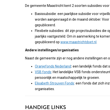
De gemeente Maastricht kent 2 soorten subsidies voor vr
Basissubsidie: een jaarlijkse subsidie voor vrijwi
worden aangevraagd in de maand oktober. Voor he
gepubliceerd.
Flexibele subsidies: dit zijn projectsubsidies 
jaarlijks vastgesteld. Om in aanmerking te komen
gepubliceerd op
www.maastrichtdoet.nl
.
Andere instellingen/organisaties
Naast de gemeente zijn er nog andere instellingen en or
Oranjefonds Nederland
:
een landelijk fonds dat su
VSB fonds
: Het landelijke VSB fonds ondersteun
persoonlijk en maatschappelijk te groeien.
Elisabeth Strouven Fonds
: een fonds dat zich in
organisaties.
HANDIGE LINKS