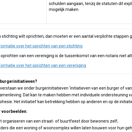
schulden aangaan, tenzij de statuten dit expl
mogelijk maken.
n stichting wilt oprichten, dan moeten er een aantal verplichte stappen
formatie over het oprichten van een stichting
 oprichten van een vereniging is de tussenkomst van een notaris niet alti
formatie over het oprichten van een vereniging
 burgerinitiatieven?
verstaan we onder burgerinitiatieven ‘initiatieven van een burger of van
amenleving. Dat kan te maken hebben met individuele ondersteuning v
cohesie. Het initiatief kan betrekking hebben op anderen en op de initiat
r voorbeelden:
t organiseren van een straat- of buurtfeest door bewoners zelf;
ders die een woning of wooncomplex willen laten bouwen voor hun geh