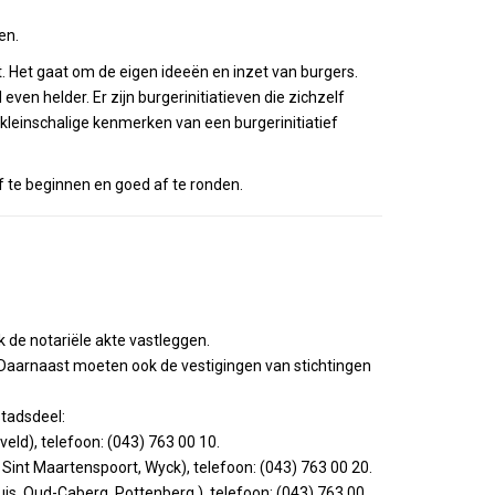
en.
it. Het gaat om de eigen ideeën en inzet van burgers.
d even helder. Er zijn burgerinitiatieven die zichzelf
 kleinschalige kenmerken van een burgerinitiatief
f te beginnen en goed af te ronden.
ok de notariële akte vastleggen.
. Daarnaast moeten ook de vestigingen van stichtingen
stadsdeel:
ld), telefoon: (043) 763 00 10.
int Maartenspoort, Wyck), telefoon: (043) 763 00 20.
s, Oud-Caberg, Pottenberg ), telefoon: (043) 763 00