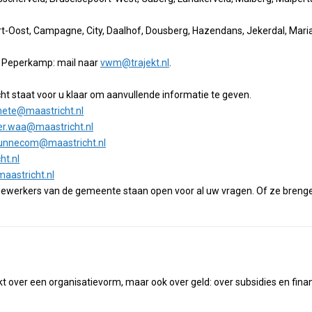
t-Oost, Campagne, City, Daalhof, Dousberg, Hazendans, Jekerdal, Mariabe
 Peperkamp: mail naar
vwm@trajekt.nl
.
t staat voor u klaar om aanvullende informatie te geven.
ete@maastricht.nl
der.waa@maastricht.nl
munnecom@maastricht.nl
ht.nl
aastricht.nl
rkers van de gemeente staan open voor al uw vragen. Of ze brengen u
kt over een organisatievorm, maar ook over geld: over subsidies en finan