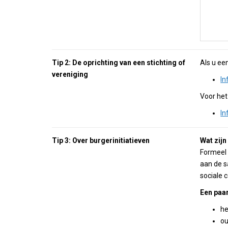
Tip 2: De oprichting van een stichting of
Als u ee
vereniging
In
Voor het
In
Tip 3: Over burgerinitiatieven
Wat zijn
Formeel 
aan de s
sociale 
Een paa
he
ou