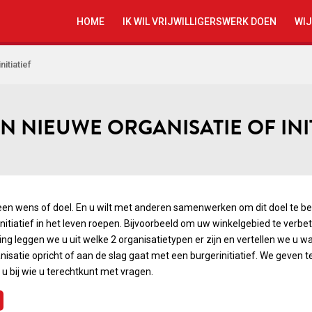
HOME
IK WIL VRIJWILLIGERSWERK DOEN
WIJ
itiatief
N NIEUWE ORGANISATIE OF INIT
een wens of doel. En u wilt met anderen samenwerken om dit doel te ber
initiatief in het leven roepen. Bijvoorbeeld om uw winkelgebied te verb
ng leggen we u uit welke 2 organisatietypen er zijn en vertellen we u wat 
nisatie opricht of aan de slag gaat met een burgerinitiatief. We geven t
n u bij wie u terechtkunt met vragen.