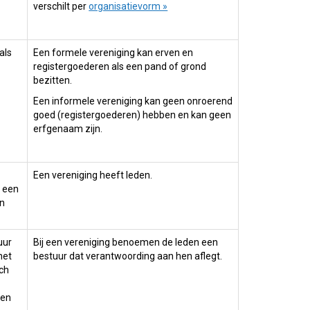
verschilt per
organisatievorm »
als
Een formele vereniging kan erven en
registergoederen als een pand of grond
bezitten.
Een informele vereniging kan geen onroerend
goed (registergoederen) hebben en kan geen
erfgenaam zijn.
Een vereniging heeft leden.
 een
an
uur
Bij een vereniging benoemen de leden een
het
bestuur dat verantwoording aan hen aflegt.
ich
nen