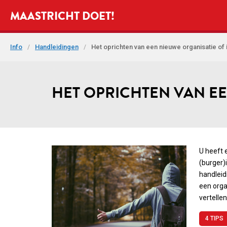
MAASTRICHT DOET!
Info
/
Handleidingen
/
Het oprichten van een nieuwe organisatie of in
HET OPRICHTEN VAN EE
U heeft 
(burger)
handleidi
een orga
vertelle
4 TIPS