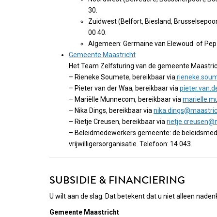
30.
Zuidwest (Belfort, Biesland, Brusselsepoor
00 40.
Algemeen: Germaine van Elewoud of Pep
Gemeente Maastricht
Het Team Zelfsturing van de gemeente Maastrich
– Rieneke Soumete, bereikbaar via
rieneke.soum
– Pieter van der Waa, bereikbaar via
pieter.van.
– Mariëlle Munnecom, bereikbaar via
marielle.
– Nika Dings, bereikbaar via
nika.dings@maastric
– Rietje Creusen, bereikbaar via
rietje.creusen@m
– Beleidmedewerkers gemeente: de beleidsmedewe
vrijwilligersorganisatie. Telefoon: 14 043.
SUBSIDIE & FINANCIERING
U wilt aan de slag. Dat betekent dat u niet alleen naden
Gemeente Maastricht