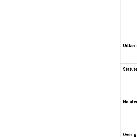
Uitker
Statut
Nalat
Overig