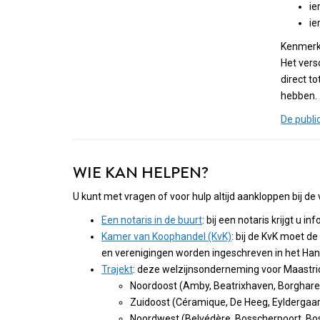
ie
ie
Kenmerk 
Het versc
direct t
hebben.
De public
WIE KAN HELPEN?
U kunt met vragen of voor hulp altijd aankloppen bij de
Een notaris in de buurt
: bij een notaris krijgt u 
Kamer van Koophandel (KvK)
: bij de KvK moet d
en verenigingen worden ingeschreven in het Hand
Trajekt
: deze welzijnsonderneming voor Maastrich
Noordoost (Amby, Beatrixhaven, Borgharen,
Zuidoost (Céramique, De Heeg, Eyldergaar
Noordwest (Belvédère, Bosscherpoort, Boss