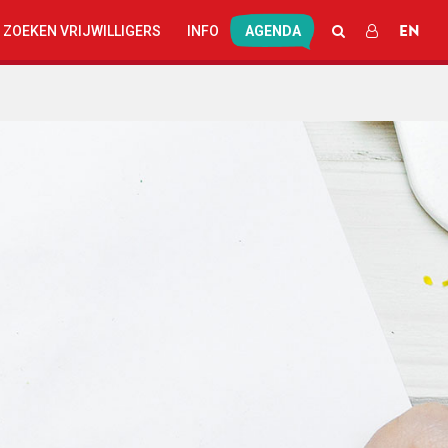
EN
ZOEKEN
INLOGGEN
 ZOEKEN VRIJWILLIGERS
INFO
AGENDA