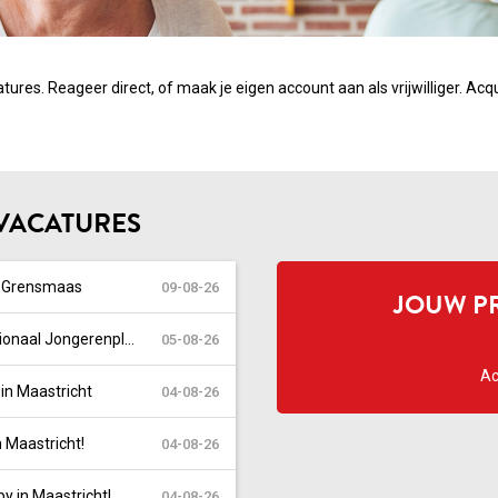
atures. Reageer direct, of maak je eigen account aan als vrijwilliger.
Acqu
SVACATURES
n Grensmaas
09-08-26
JOUW PR
Regionale Jongerenvertegenwoordiger in Nationaal Jongerenplatform (vrijwilliger)
05-08-26
Ac
in Maastricht
04-08-26
 Maastricht!
04-08-26
y in Maastricht!
04-08-26