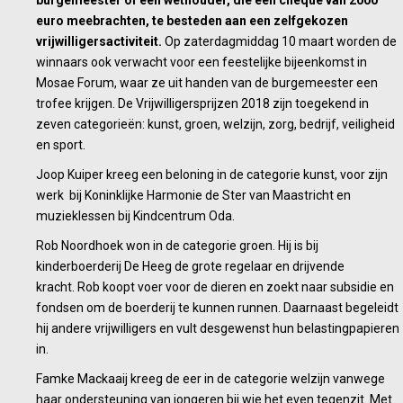
burgemeester of een wethouder, die een cheque van 2000
euro meebrachten, te besteden aan een zelfgekozen
vrijwilligersactiviteit.
Op zaterdagmiddag 10 maart worden de
winnaars ook verwacht voor een feestelijke bijeenkomst in
Mosae Forum, waar ze uit handen van de burgemeester een
trofee krijgen. De Vrijwilligersprijzen 2018 zijn toegekend in
zeven categorieën: kunst, groen, welzijn, zorg, bedrijf, veiligheid
en sport.
Joop Kuiper kreeg een beloning in de categorie kunst, voor zijn
werk bij Koninklijke Harmonie de Ster van Maastricht en
muzieklessen bij Kindcentrum Oda.
Rob Noordhoek won in de categorie groen. Hij is bij
kinderboerderij De Heeg de grote regelaar en drijvende
kracht. Rob koopt voer voor de dieren en zoekt naar subsidie en
fondsen om de boerderij te kunnen runnen. Daarnaast begeleidt
hij andere vrijwilligers en vult desgewenst hun belastingpapieren
in.
Famke Mackaaij kreeg de eer in de categorie welzijn vanwege
haar ondersteuning van jongeren bij wie het even tegenzit. Met