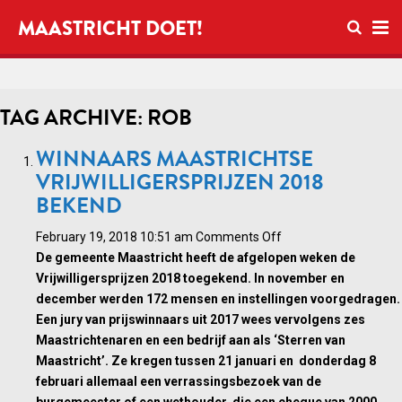
Open se
MAASTRICHT DOET!
Ope
TAG ARCHIVE: ROB
WINNAARS MAASTRICHTSE
VRIJWILLIGERSPRIJZEN 2018
BEKEND
on
February 19, 2018 10:51 am
Comments Off
Winnaars
De gemeente Maastricht heeft de afgelopen weken de
Maastrichtse
Vrijwilligersprijzen 2018 toegekend. In november en
Vrijwilligersprijzen
december werden 172 mensen en instellingen voorgedragen.
2018
Een jury van prijswinnaars uit 2017 wees vervolgens zes
bekend
Maastrichtenaren en een bedrijf aan als ‘Sterren van
Maastricht’. Ze kregen tussen 21 januari en donderdag 8
februari allemaal een verrassingsbezoek van de