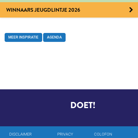
WINNAARS JEUGDLINTJE 2026
MEER INSPIRATIE
AGENDA
CHRIS
DOET!
DISCLAIMER
PRIVACY
COLOFON