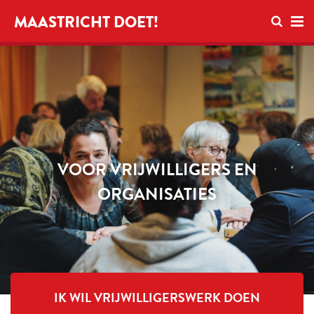
Open zo
MAASTRICHT DOET!
Ope
VOOR VRIJWILLIGERS EN
ORGANISATIES
IK WIL VRIJWILLIGERSWERK DOEN