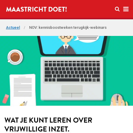
Open zo
MAASTRICHT DOET!
Ope
Actueel
/
NOV: kennisboostweken terugkijk-webinars
WAT JE KUNT LEREN OVER
VRIJWILLIGE INZET.