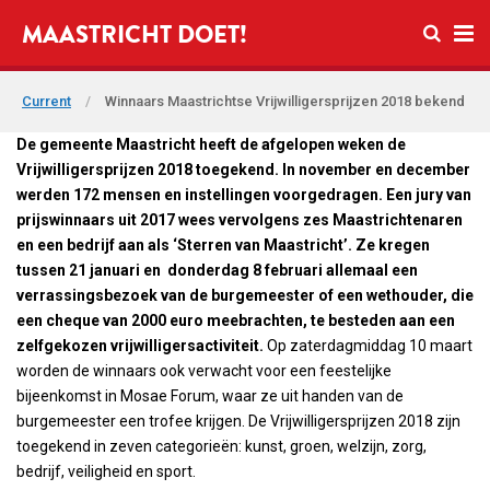
Open se
MAASTRICHT DOET!
Ope
Current
/
Winnaars Maastrichtse Vrijwilligersprijzen 2018 bekend
De gemeente Maastricht heeft de afgelopen weken de
Vrijwilligersprijzen 2018 toegekend. In november en december
werden 172 mensen en instellingen voorgedragen. Een jury van
prijswinnaars uit 2017 wees vervolgens zes Maastrichtenaren
en een bedrijf aan als ‘Sterren van Maastricht’. Ze kregen
tussen 21 januari en donderdag 8 februari allemaal een
verrassingsbezoek van de burgemeester of een wethouder, die
een cheque van 2000 euro meebrachten, te besteden aan een
zelfgekozen vrijwilligersactiviteit.
Op zaterdagmiddag 10 maart
worden de winnaars ook verwacht voor een feestelijke
bijeenkomst in Mosae Forum, waar ze uit handen van de
burgemeester een trofee krijgen. De Vrijwilligersprijzen 2018 zijn
toegekend in zeven categorieën: kunst, groen, welzijn, zorg,
bedrijf, veiligheid en sport.