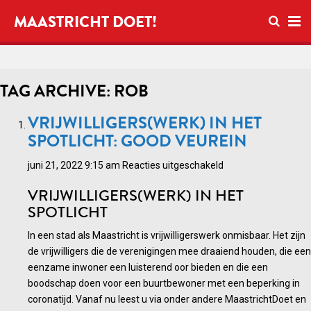
Open zo
MAASTRICHT DOET!
Ope
TAG ARCHIVE: ROB
VRIJWILLIGERS(WERK) IN HET
SPOTLICHT: GOOD VEUREIN
voor
juni 21, 2022 9:15 am
Reacties uitgeschakeld
Vrijwilligers(werk)
VRIJWILLIGERS(WERK) IN HET
in
SPOTLICHT
het
spotlicht:
In een stad als Maastricht is vrijwilligerswerk onmisbaar. Het zijn
Good
de vrijwilligers die de verenigingen mee draaiend houden, die een
Veurein
eenzame inwoner een luisterend oor bieden en die een
boodschap doen voor een buurtbewoner met een beperking in
coronatijd. Vanaf nu leest u via onder andere MaastrichtDoet en