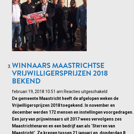
WINNAARS MAASTRICHTSE
VRIJWILLIGERSPRIJZEN 2018
BEKEND
voor
februari 19, 2018 10:51 am
Reacties uitgeschakeld
Winnaars
De gemeente Maastricht heeft de afgelopen weken de
Maastrichtse
Vrijwilligersprijzen 2018 toegekend. In november en
Vrijwilligerspr
december werden 172 mensen en instellingen voorgedragen.
2018
Een jury van prijswinnaars uit 2017 wees vervolgens zes
bekend
Maastrichtenaren en een bedrijf aan als ‘Sterren van
Maastricht’. Ze kregen tussen 21 januari en donderdag 8