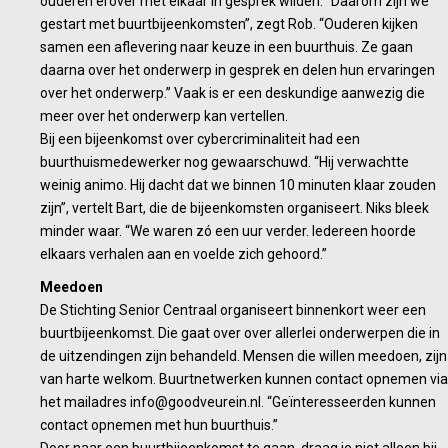
ouderen erover met elkaar in gesprek wilden. “Daarom zijn we
gestart met buurtbijeenkomsten”, zegt Rob. “Ouderen kijken
samen een aflevering naar keuze in een buurthuis. Ze gaan
daarna over het onderwerp in gesprek en delen hun ervaringen
over het onderwerp.” Vaak is er een deskundige aanwezig die
meer over het onderwerp kan vertellen.
Bij een bijeenkomst over cybercriminaliteit had een
buurthuismedewerker nog gewaarschuwd. “Hij verwachtte
weinig animo. Hij dacht dat we binnen 10 minuten klaar zouden
zijn”, vertelt Bart, die de bijeenkomsten organiseert. Niks bleek
minder waar. “We waren zó een uur verder. Iedereen hoorde
elkaars verhalen aan en voelde zich gehoord.”
Meedoen
De Stichting Senior Centraal organiseert binnenkort weer een
buurtbijeenkomst. Die gaat over over allerlei onderwerpen die in
de uitzendingen zijn behandeld. Mensen die willen meedoen, zijn
van harte welkom. Buurtnetwerken kunnen contact opnemen via
het mailadres info@goodveurein.nl. “Geïnteresseerden kunnen
contact opnemen met hun buurthuis.”