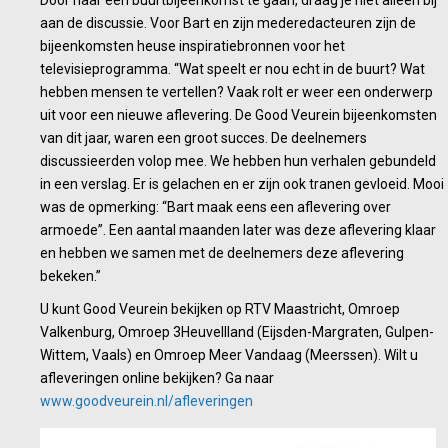
Door naar een buurtbijeenkomst te gaan, draag je niet alleen bij
aan de discussie. Voor Bart en zijn mederedacteuren zijn de
bijeenkomsten heuse inspiratiebronnen voor het
televisieprogramma. “Wat speelt er nou echt in de buurt? Wat
hebben mensen te vertellen? Vaak rolt er weer een onderwerp
uit voor een nieuwe aflevering. De Good Veurein bijeenkomsten
van dit jaar, waren een groot succes. De deelnemers
discussieerden volop mee. We hebben hun verhalen gebundeld
in een verslag. Er is gelachen en er zijn ook tranen gevloeid. Mooi
was de opmerking: “Bart maak eens een aflevering over
armoede”. Een aantal maanden later was deze aflevering klaar
en hebben we samen met de deelnemers deze aflevering
bekeken.”
U kunt Good Veurein bekijken op RTV Maastricht, Omroep
Valkenburg, Omroep 3Heuvellland (Eijsden-Margraten, Gulpen-
Wittem, Vaals) en Omroep Meer Vandaag (Meerssen). Wilt u
afleveringen online bekijken? Ga naar
www.goodveurein.nl/afleveringen