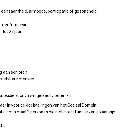
teit, eenzaamheid, armoede, participatie of gezondheid
gen leefomgeving
 tot 27 jaar
ng aan senioren
an kwetsbare mensen
idie voor vrijwilligersactiviteiten zijn:
 jaar in voor de doelstellingen van het Sociaal Domein.
t uit minimaal 3 personen die niet direct familie van elkaar zijn
cht.