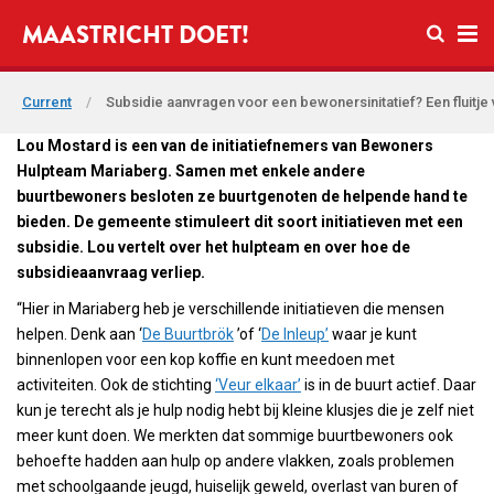
Open se
MAASTRICHT DOET!
Ope
Current
/
Subsidie aanvragen voor een bewonersinitatief? Een fluitje
Lou Mostard is een van de initiatiefnemers van Bewoners
Hulpteam Mariaberg. Samen met enkele andere
buurtbewoners besloten ze buurtgenoten de helpende hand te
bieden. De gemeente stimuleert dit soort initiatieven met een
subsidie. Lou vertelt over het hulpteam en over hoe de
subsidieaanvraag verliep.
“Hier in Mariaberg heb je verschillende initiatieven die mensen
helpen. Denk aan ‘
De Buurtbrök
’of ‘
De Inleup’
waar je kunt
binnenlopen voor een kop koffie en kunt meedoen met
activiteiten. Ook de stichting
‘Veur elkaar’
is in de buurt actief. Daar
kun je terecht als je hulp nodig hebt bij kleine klusjes die je zelf niet
meer kunt doen. We merkten dat sommige buurtbewoners ook
behoefte hadden aan hulp op andere vlakken, zoals problemen
met schoolgaande jeugd, huiselijk geweld, overlast van buren of