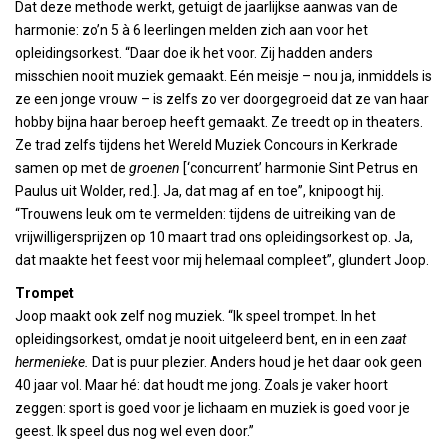
Dat deze methode werkt, getuigt de jaarlijkse aanwas van de
harmonie: zo’n 5 à 6 leerlingen melden zich aan voor het
opleidingsorkest. “Daar doe ik het voor. Zij hadden anders
misschien nooit muziek gemaakt. Eén meisje – nou ja, inmiddels is
ze een jonge vrouw – is zelfs zo ver doorgegroeid dat ze van haar
hobby bijna haar beroep heeft gemaakt. Ze treedt op in theaters.
Ze trad zelfs tijdens het Wereld Muziek Concours in Kerkrade
samen op met de
groenen
[‘concurrent’ harmonie Sint Petrus en
Paulus uit Wolder, red.]. Ja, dat mag af en toe”, knipoogt hij.
“Trouwens leuk om te vermelden: tijdens de uitreiking van de
vrijwilligersprijzen op 10 maart trad ons opleidingsorkest op. Ja,
dat maakte het feest voor mij helemaal compleet”, glundert Joop.
Trompet
Joop maakt ook zelf nog muziek. “Ik speel trompet. In het
opleidingsorkest, omdat je nooit uitgeleerd bent, en in een
zaat
hermenieke.
Dat is puur plezier. Anders houd je het daar ook geen
40 jaar vol. Maar hé: dat houdt me jong. Zoals je vaker hoort
zeggen: sport is goed voor je lichaam en muziek is goed voor je
geest. Ik speel dus nog wel even door.”