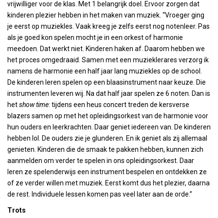
vrijwilliger voor de klas. Met 1 belangrijk doel. Ervoor zorgen dat
kinderen plezier hebben in het maken van muziek. “Vroeger ging
je eerst op muziekles. Vaak kreeg je zelfs eerst nog notenleer. Pas
als je goed kon spelen mocht je in een orkest of harmonie
meedoen. Dat werkt niet. Kinderen haken af. Daarom hebben we
het proces omgedraaid. Samen met een muzieklerares verzorg ik
namens de harmonie een half jaar lang muziekles op de school.
De kinderen leren spelen op een blaasinstrument naar keuze. Die
instrumenten leveren wij. Na dat half jaar spelen ze 6 noten. Dan is
het
show time
: tijdens een heus concert treden de kersverse
blazers samen op met het opleidingsorkest van de harmonie voor
hun ouders en leerkrachten. Daar geniet iedereen van. De kinderen
hebben lol. De ouders zie je glunderen. En ik geniet als zij allemaal
genieten. Kinderen die de smaak te pakken hebben, kunnen zich
aanmelden om verder te spelen in ons opleidingsorkest. Daar
leren ze spelenderwijs een instrument bespelen en ontdekken ze
of ze verder willen met muziek. Eerst komt dus het plezier, daarna
de rest. Individuele lessen komen pas veel later aan de orde.”
Trots