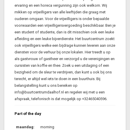
ervaring en een horeca vergunning zijn ook welkom. Wij
mikken op vrijwilligers van alle leeftijden die graag met
ouderen omgaan. Voor de vrijwilligers is onder bepaalde
voorwaarden een vrijwilligersvergoeding beschikbaar. Ben je
een student of studente, dan is dit misschien ook een leuke
afleiding en een leuke bijverdienste. Het buurtcentrum zoekt
ook vrijwilligers welke een bijdrage kunnen leveren aan onze
diensten voor de verhuur bij onze lokalen. Hier treedt u op
als gastvrouw of gastheer en verzorgd u de verenigingen en
cursisten van koffie en thee. Zoek u een uitdaging of een
bezigheid om de sleur te verdrijven, dan kunt u ook bij ons
terecht, er altijd wel iets te doen in een buurthuis. Bij
belangstelling kunt u ons bereiken op
info@buurtcentrumdaalhof.nl en regelen wij met u een
afspraak, telefonisch is dat mogelijk op +32465040596.
Part of the day
maandag:
morning