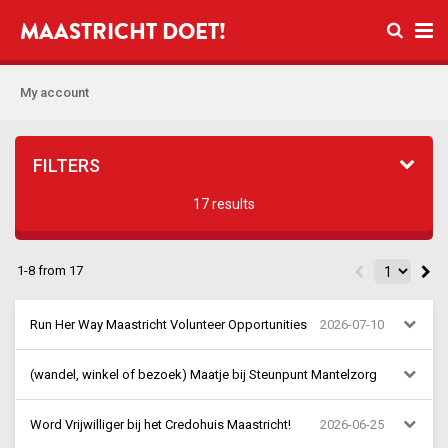
Open se
MAASTRICHT DOET!
Ope
My account
FILTERS
17 results
1-8 from 17
Run Her Way Maastricht Volunteer Opportunities
2026-07-10
Stichting Run Her Way
11:44:43
(wandel, winkel of bezoek) Maatje bij Steunpunt Mantelzorg
Maastricht-Centre (+5)
Zuid
Steunpunt Mantelzorg Zuid
2026-06-29
Word Vrijwilliger bij het Credohuis Maastricht!
2026-06-25