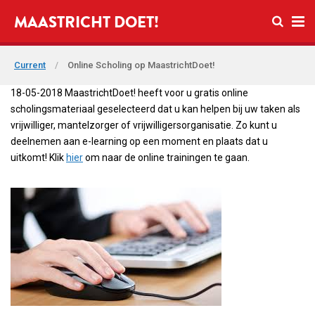
Open se
MAASTRICHT DOET!
Ope
Current
/
Online Scholing op MaastrichtDoet!
18-05-2018 MaastrichtDoet! heeft voor u gratis online
scholingsmateriaal geselecteerd dat u kan helpen bij uw taken als
vrijwilliger, mantelzorger of vrijwilligersorganisatie. Zo kunt u
deelnemen aan e-learning op een moment en plaats dat u
uitkomt! Klik
hier
om naar de online trainingen te gaan.