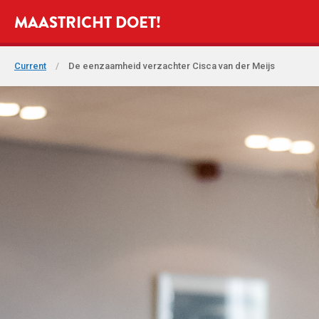
MAASTRICHT DOET!
Current
/
De eenzaamheid verzachter Cisca van der Meijs