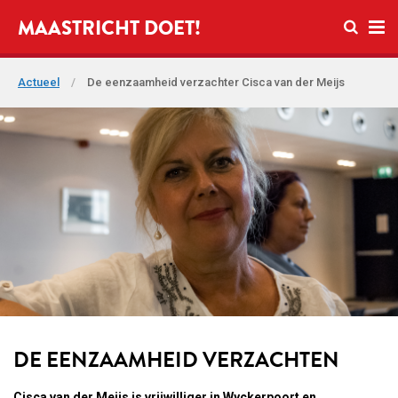
Open zo
MAASTRICHT DOET!
Ope
Actueel
/
De eenzaamheid verzachter Cisca van der Meijs
DE EENZAAMHEID VERZACHTEN
Cisca van der Meijs is vrijwilliger in Wyckerpoort en