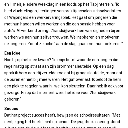
en 1 meisje iedere weekdag in een loods op het Tapijnterrein. “Ik
bied vluchtelingen, leerlingen van praktijkscholen, schoolverlaters
of Wajongers een werkervaringsplek. Het gaat om jongeren die
met hun handen willen werken en die een passie hebben voor
auto’s. Al werkend brengt 2hands@work hen vaardigheden bij en
werken we aan hun zelfvertrouwen. We inspireren en motiveren
de jongeren. Zodat ze actief aan de slag gaan met hun toekomst.”
Een idee
Hoe hij op het idee kwam? “In mijn buurt woonde een jongen die
regelmatig op straat aan zijn brommer sleutelde. Op een dag
sprak ik hem aan. Hij vertelde me dat hij graag sleutelde, maar dat
de buren er niet blij mee waren. Het gaf overlast. Ik beloofde hem
een plek te regelen waar hij wel kon sleutelen. Daar heb ik ook voor
gezorgd. En op dat moment werd het idee voor 2hands@work
geboren.”
Succes
Dat het project succes heeft, bewijzen de schoolresultaten. “Met
eentje ging het heel slecht op school. De jeugdreclassering stond