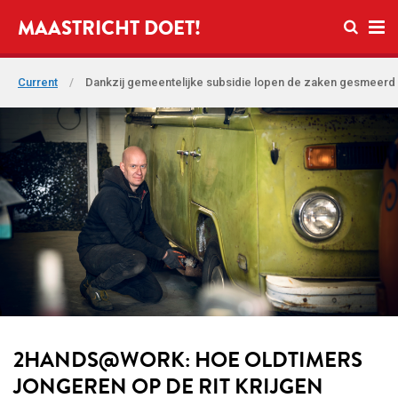
Open se
MAASTRICHT DOET!
Ope
Current
/
Dankzij gemeentelijke subsidie lopen de zaken gesmeerd
2HANDS@WORK: HOE OLDTIMERS
JONGEREN OP DE RIT KRIJGEN