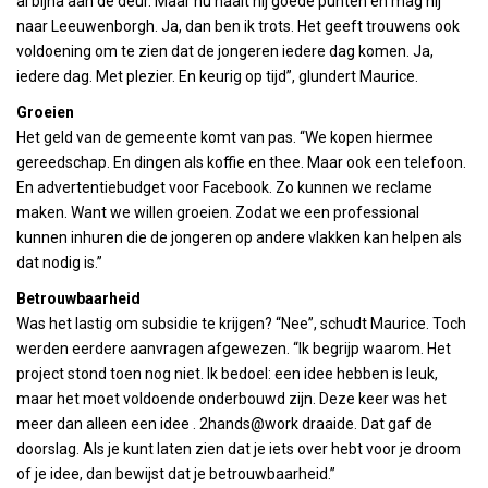
al bijna aan de deur. Maar nu haalt hij goede punten en mag hij
naar Leeuwenborgh. Ja, dan ben ik trots. Het geeft trouwens ook
voldoening om te zien dat de jongeren iedere dag komen. Ja,
iedere dag. Met plezier. En keurig op tijd”, glundert Maurice.
Groeien
Het geld van de gemeente komt van pas. “We kopen hiermee
gereedschap. En dingen als koffie en thee. Maar ook een telefoon.
En advertentiebudget voor Facebook. Zo kunnen we reclame
maken. Want we willen groeien. Zodat we een professional
kunnen inhuren die de jongeren op andere vlakken kan helpen als
dat nodig is.”
Betrouwbaarheid
Was het lastig om subsidie te krijgen? “Nee”, schudt Maurice. Toch
werden eerdere aanvragen afgewezen. “Ik begrijp waarom. Het
project stond toen nog niet. Ik bedoel: een idee hebben is leuk,
maar het moet voldoende onderbouwd zijn. Deze keer was het
meer dan alleen een idee . 2hands@work draaide. Dat gaf de
doorslag. Als je kunt laten zien dat je iets over hebt voor je droom
of je idee, dan bewijst dat je betrouwbaarheid.”