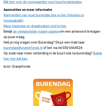
Klik hier voor de voorwaarden voor buurtorganisaties
Aanmelden en meer informatie
Aanmelden van jouw burendag doe je hier (inloggen is
noodzakelijk)
Meer inspiratie en draaiboeken vind je hier.
Bekijk
de veelgestelde vragen pagina
om een antwoord te krijgen
op jouw vraag.
Heb je nog vragen over Burendag? Stuur een mail naar
burendag@oranjefonds.nl
of bel via tel:030 6564524.
Op zoek naar meer verbinding in de buurt ook na burendag?
Bekijk
hier hoe dat kan
.
bron: Oranjefonds