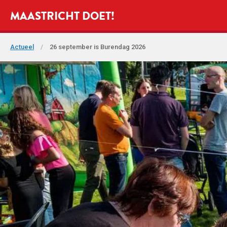
MAASTRICHT DOET!
Actueel
/
26 september is Burendag 2026