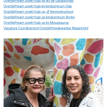
Overblijfteam zoekt hulp op ikc de Geluksvogel
Overblijfteam zoekt hulp bij kindcentrum Oda
Overblijfteam zoekt hulp op JF Kennedyschool
Overblijfteam zoekt hulp op kindcentrum Amby
Overblijfteam zoekt hulp op kc Mosasaurus
Vacature Coördinerend Overblijfmedewerker Maastricht