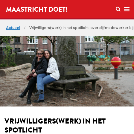
Open zo
MAASTRICHT DOET!
Ope
Actueel
/
Vrijwilligers(werk) in het spotlicht: overblijfmedewerker bi
VRIJWILLIGERS(WERK) IN HET
SPOTLICHT