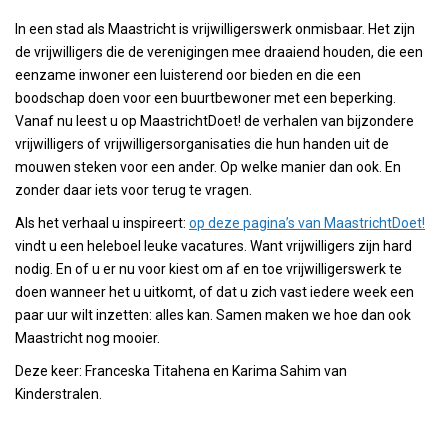
In een stad als Maastricht is vrijwilligerswerk onmisbaar. Het zijn
de vrijwilligers die de verenigingen mee draaiend houden, die een
eenzame inwoner een luisterend oor bieden en die een
boodschap doen voor een buurtbewoner met een beperking.
Vanaf nu leest u op MaastrichtDoet! de verhalen van bijzondere
vrijwilligers of vrijwilligersorganisaties die hun handen uit de
mouwen steken voor een ander. Op welke manier dan ook. En
zonder daar iets voor terug te vragen.
Als het verhaal u inspireert:
op deze pagina’s van MaastrichtDoet!
vindt u een heleboel leuke vacatures. Want vrijwilligers zijn hard
nodig. En of u er nu voor kiest om af en toe vrijwilligerswerk te
doen wanneer het u uitkomt, of dat u zich vast iedere week een
paar uur wilt inzetten: alles kan. Samen maken we hoe dan ook
Maastricht nog mooier.
Deze keer: Franceska Titahena en Karima Sahim van
Kinderstralen.