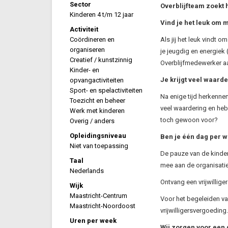
Sector
Overblijfteam zoekt 
Kinderen 4 t/m 12 jaar
Vind je het leuk om 
Activiteit
Coördineren en
Als jij het leuk vindt o
organiseren
je jeugdig en energiek (
Creatief / kunstzinnig
Overblijfmedewerker aa
Kinder- en
Je krijgt veel waard
opvangactiviteiten
Sport- en spelactiviteiten
Na enige tijd herkennen
Toezicht en beheer
veel waardering en heb
Werk met kinderen
toch gewoon voor?
Overig / anders
Opleidingsniveau
Ben je één dag per 
Niet van toepassing
De pauze van de kindere
Taal
mee aan de organisatie 
Nederlands
Ontvang een vrijwillige
Wijk
Maastricht-Centrum
Voor het begeleiden va
Maastricht-Noordoost
vrijwilligersvergoeding.
Uren per week
Wij zorgen voor een 