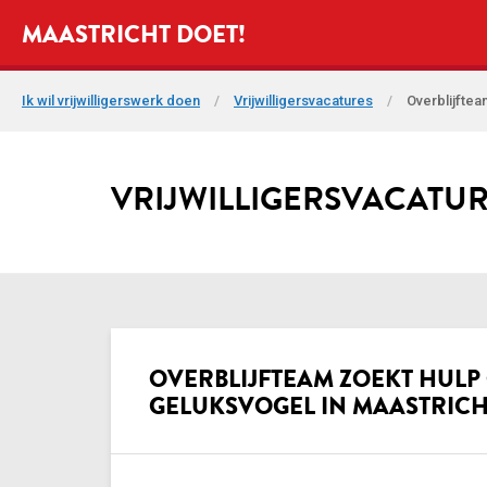
MAASTRICHT DOET!
Ik wil vrijwilligerswerk doen
/
Vrijwilligersvacatures
/
Overblijftea
VRIJWILLIGERSVACATU
OVERBLIJFTEAM ZOEKT HULP 
GELUKSVOGEL IN MAASTRICH