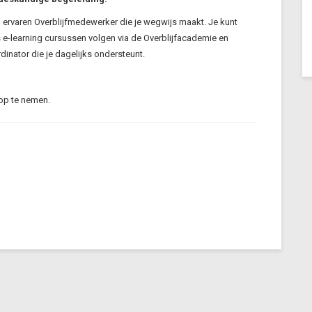
 ervaren Overblijfmedewerker die je wegwijs maakt. Je kunt
s e-learning cursussen volgen via de Overblijfacademie en
rdinator die je dagelijks ondersteunt.
 op te nemen.
g
g
g
g