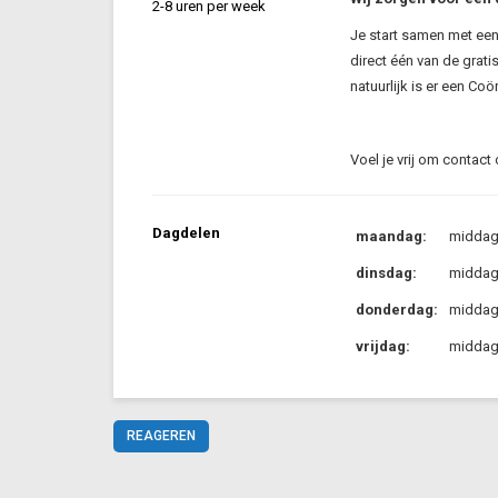
2-8 uren per week
Je start samen met een
direct één van de grati
natuurlijk is er een Coö
Voel je vrij om contact
Dagdelen
maandag:
midda
dinsdag:
midda
donderdag:
midda
vrijdag:
midda
REAGEREN