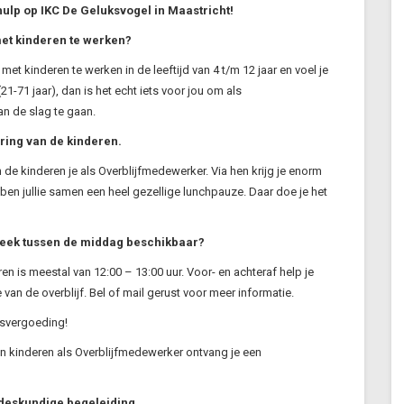
hulp op IKC De Geluksvogel in Maastricht!
met kinderen te werken?
m met kinderen te werken in de leeftijd van 4 t/m 12 jaar en voel je
21-71 jaar), dan is het echt iets voor jou om als
n de slag te gaan.
ering van de kinderen.
 de kinderen je als Overblijfmedewerker. Via hen krijg je enorm
ben jullie samen een heel gezellige lunchpauze. Daar doe je het
week tussen de middag beschikbaar?
n is meestal van 12:00 – 13:00 uur. Voor- en achteraf help je
van de overblijf. Bel of mail gerust voor meer informatie.
rsvergoeding!
n kinderen als Overblijfmedewerker ontvang je een
deskundige begeleiding.