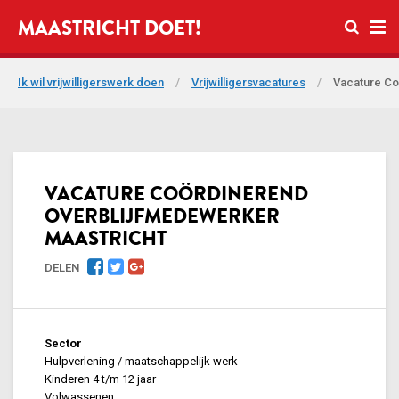
Open zo
MAASTRICHT DOET!
Ope
Ik wil vrijwilligerswerk doen
/
Vrijwilligersvacatures
/
Vacature Co
VACATURE COÖRDINEREND
OVERBLIJFMEDEWERKER
MAASTRICHT
DELEN
Sector
Hulpverlening / maatschappelijk werk
Kinderen 4 t/m 12 jaar
Volwassenen