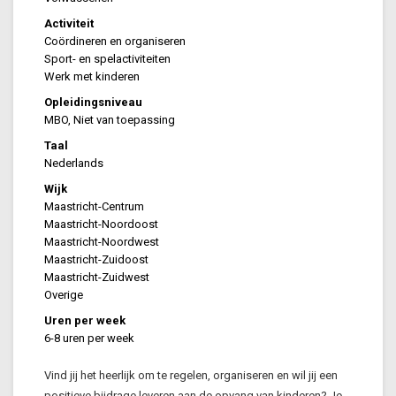
Activiteit
Coördineren en organiseren
Sport- en spelactiviteiten
Werk met kinderen
Opleidingsniveau
MBO, Niet van toepassing
Taal
Nederlands
Wijk
Maastricht-Centrum
Maastricht-Noordoost
Maastricht-Noordwest
Maastricht-Zuidoost
Maastricht-Zuidwest
Overige
Uren per week
6-8 uren per week
Vind jij het heerlijk om te regelen, organiseren en wil jij een
positieve bijdrage leveren aan de opvang van kinderen? Je