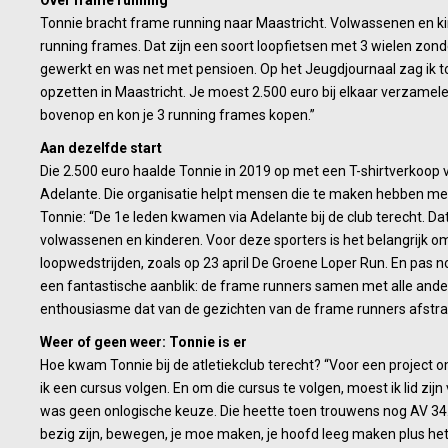
Over frame running
Tonnie bracht frame running naar Maastricht. Volwassenen en k
running frames. Dat zijn een soort loopfietsen met 3 wielen zon
gewerkt en was net met pensioen. Op het Jeugdjournaal zag ik toe
opzetten in Maastricht. Je moest 2.500 euro bij elkaar verzamele
bovenop en kon je 3 running frames kopen.”
Aan dezelfde start
Die 2.500 euro haalde Tonnie in 2019 op met een T-shirtverkoop
Adelante. Die organisatie helpt mensen die te maken hebben me
Tonnie: “De 1e leden kwamen via Adelante bij de club terecht. Da
volwassenen en kinderen. Voor deze sporters is het belangrijk om
loopwedstrijden, zoals op 23 april De Groene Loper Run. En pas nog
een fantastische aanblik: de frame runners samen met alle andere
enthousiasme dat van de gezichten van de frame runners afstraalt
Weer of geen weer: Tonnie is er
Hoe kwam Tonnie bij de atletiekclub terecht? “Voor een project o
ik een cursus volgen. En om die cursus te volgen, moest ik lid zijn 
was geen onlogische keuze. Die heette toen trouwens nog AV 34.
bezig zijn, bewegen, je moe maken, je hoofd leeg maken plus het 