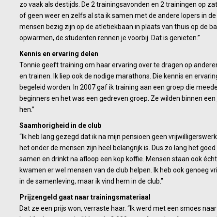
zo vaak als destijds. De 2 trainingsavonden en 2 trainingen op za
of geen weer en zelfs al sta ik samen met de andere lopers in de ko
mensen bezig zijn op de atletiekbaan in plaats van thuis op de ba
opwarmen, de studenten rennen je voorbij. Dat is genieten.”
Kennis en ervaring delen
Tonnie geeft training om haar ervaring over te dragen op anderen. 
en trainen. Ik liep ook de nodige marathons. Die kennis en ervar
begeleid worden. In 2007 gaf ik training aan een groep die me
beginners en het was een gedreven groep. Ze wilden binnen een j
hen.”
Saamhorigheid in de club
“Ik heb lang gezegd dat ik na mijn pensioen geen vrijwilligerswer
het onder de mensen zijn heel belangrijk is. Dus zo lang het goed g
samen en drinkt na afloop een kop koffie. Mensen staan ook écht vo
kwamen er wel mensen van de club helpen. Ik heb ook genoeg vri
in de samenleving, maar ik vind hem in de club.”
Prijzengeld gaat naar trainingsmateriaal
Dat ze een prijs won, verraste haar. “Ik werd met een smoes naar