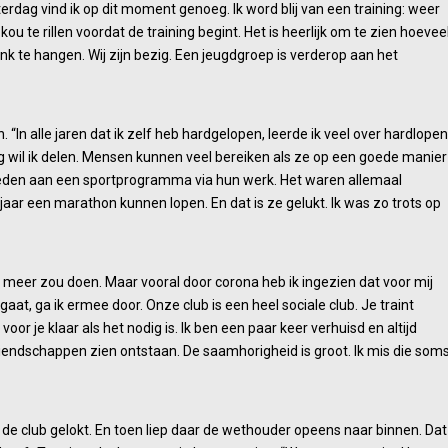
terdag vind ik op dit moment genoeg. Ik word blij van een training: weer
u te rillen voordat de training begint. Het is heerlijk om te zien hoevee
nk te hangen. Wij zijn bezig. Een jeugdgroep is verderop aan het
“In alle jaren dat ik zelf heb hardgelopen, leerde ik veel over hardlopen
ing wil ik delen. Mensen kunnen veel bereiken als ze op een goede manier
ededen aan een sportprogramma via hun werk. Het waren allemaal
aar een marathon kunnen lopen. En dat is ze gelukt. Ik was zo trots op
k meer zou doen. Maar vooral door corona heb ik ingezien dat voor mij
aat, ga ik ermee door. Onze club is een heel sociale club. Je traint
or je klaar als het nodig is. Ik ben een paar keer verhuisd en altijd
endschappen zien ontstaan. De saamhorigheid is groot. Ik mis die som
 de club gelokt. En toen liep daar de wethouder opeens naar binnen. Dat