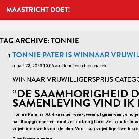
MAASTRICHT DOET!
TAG ARCHIVE: TONNIE
TONNIE PATER IS WINNAAR VRIJWIL
voor
maart 23, 2023 10:06 am
Reacties uitgeschakeld
Tonnie
WINNAAR VRIJWILLIGERSPRIJS CATEGO
Pater
is
“DE SAAMHORIGHEID DI
winnaar
SAMENLEVING VIND IK B
vrijwilligersprijs
sport
Tonnie Pater is 70. 4 keer per week, weer of geen weer, vind je
2023
hardloopgroepen en loopt zelf ook nog hard. Ze is ondertussen 
vrijwilligerswerk voor de club. Voor haar vrijwilligerswerk kre