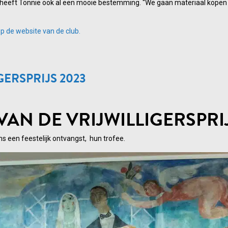
n heeft Tonnie ook al een mooie bestemming. “We gaan materiaal kopen
op de website van de club.
GERSPRIJS 2023
VAN DE VRIJWILLIGERSPRIJ
ns een feestelijk ontvangst, hun trofee.