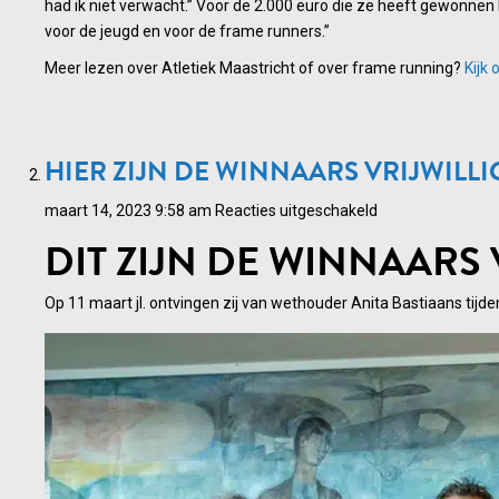
had ik niet verwacht.” Voor de 2.000 euro die ze heeft gewonne
voor de jeugd en voor de frame runners.”
Meer lezen over Atletiek Maastricht of over frame running?
Kijk 
HIER ZIJN DE WINNAARS VRIJWILLI
voor
maart 14, 2023 9:58 am
Reacties uitgeschakeld
Hier
DIT ZIJN DE WINNAARS 
zijn
de
Op 11 maart jl. ontvingen zij van wethouder Anita Bastiaans tijde
winnaars
vrijwilligersprijs
2023