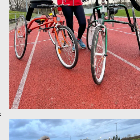
:
t
r