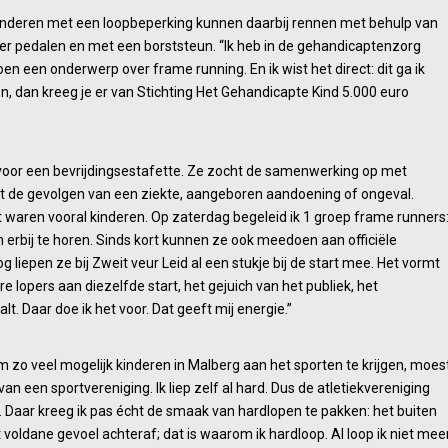
inderen met een loopbeperking kunnen daarbij rennen met behulp van
der pedalen en met een borststeun. “Ik heb in de gehandicaptenzorg
n een onderwerp over frame running. En ik wist het direct: dit ga ik
n, dan kreeg je er van Stichting Het Gehandicapte Kind 5.000 euro
 voor een bevrijdingsestafette. Ze zocht de samenwerking op met
t de gevolgen van een ziekte, aangeboren aandoening of ongeval.
t waren vooral kinderen. Op zaterdag begeleid ik 1 groep frame runners
 erbij te horen. Sinds kort kunnen ze ook meedoen aan officiële
 liepen ze bij Zweit veur Leid al een stukje bij de start mee. Het vormt
 lopers aan diezelfde start, het gejuich van het publiek, het
. Daar doe ik het voor. Dat geeft mij energie.”
m zo veel mogelijk kinderen in Malberg aan het sporten te krijgen, moes
van een sportvereniging. Ik liep zelf al hard. Dus de atletiekvereniging
 Daar kreeg ik pas écht de smaak van hardlopen te pakken: het buiten
voldane gevoel achteraf; dat is waarom ik hardloop. Al loop ik niet mee