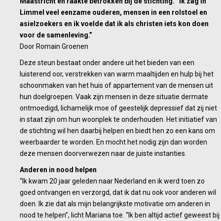
Maastricht en raakte betrokken bij de stichting. “Ik zag in
Limmel veel eenzame ouderen, mensen in een rolstoel en
asielzoekers en ik voelde dat ik als christen iets kon doen
voor de samenleving.”
Door Romain Groenen
Deze steun bestaat onder andere uit het bieden van een
luisterend oor, verstrekken van warm maaltijden en hulp bij het
schoonmaken van het huis of appartement van de mensen uit
hun doelgroepen. Vaak zijn mensen in deze situatie dermate
ontmoedigd, lichamelijk moe of geestelijk depressief dat zij niet
in staat zijn om hun woonplek te onderhouden. Het initiatief van
de stichting wil hen daarbij helpen en biedt hen zo een kans om
weerbaarder te worden. En mocht het nodig zijn dan worden
deze mensen doorverwezen naar de juiste instanties.
Anderen in nood helpen
“Ik kwam 20 jaar geleden naar Nederland en ik werd toen zo
goed ontvangen en verzorgd, dat ik dat nu ook voor anderen wil
doen. Ik zie dat als mijn belangrijkste motivatie om anderen in
nood te helpen”, licht Mariana toe. “Ik ben altijd actief geweest bij