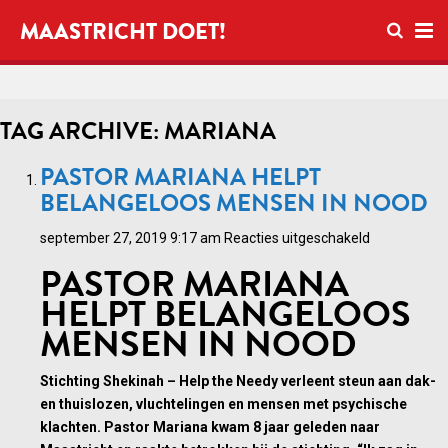
Open zo
MAASTRICHT DOET!
Ope
TAG ARCHIVE: MARIANA
PASTOR MARIANA HELPT
BELANGELOOS MENSEN IN NOOD
voor
september 27, 2019 9:17 am
Reacties uitgeschakeld
Pastor
PASTOR MARIANA
Mariana
HELPT BELANGELOOS
helpt
MENSEN IN NOOD
belangeloos
mensen
in
Stichting Shekinah – Help the Needy verleent steun aan dak-
nood
en thuislozen, vluchtelingen en mensen met psychische
klachten. Pastor Mariana kwam 8 jaar geleden naar