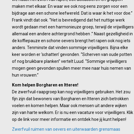
maken met elkaar. En waar we ook nog eens zorgen voor een
bijdrage aan een schone leefwereld. Dat is waar ik het voor doe.”
Frank vindt dat ook. “Het is bevredigend dat het nuttige werk
wordt gedaan met een harmonieuze groep, terwijl de vrijwilligers
allemaal een andere achtergrond hebben .” Naast gezelligheid in
de koffiepauze en schone oevers brengt het rapen ook nog iets
anders. Tenminste dat vinden sommige vrijwilligers. Bijna elke
keer worden er ‘schatten’ gevonden. “Scherven van oude potten
of nog bruikbare planken” vertelt Luud. “Sommige vrijwilligers
mogen geen gevonden spullen meer mee naar huis nemen van
hun vrouwen.”
Kom helpen Borgharen en Itteren!
De zwerfvuil-raapgroep kan nog vrijwilligers gebruiken. Het zou
fijn zijn dat bewoners van Borgharen en Itteren zich betrokken
voelen en komen helpen. Maar ook mensen uit andere wijken
zijn van harte welkom. Er is nu een vacature voor vrijwilligers. Klik
op de link voor meer informatie en ontdek hoe jij kunt helpen!
Zwerfvuil ruimen van oevers en uiterwaarden grensmaas