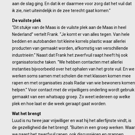
aan de slag ging. En dat ik er daarmee voor zorg dat het vuil dat
ik zie, niet uiteindelijk in de zee terecht gaat komen.”
De vuilste plek
“Dit stukje van de Maas is de vuilste plek aan de Maas in heel
Nederland” vertelt Frank. “Je komt er van alles tegen. Van hele
bedden en autobanden tot kleine korrels plastic waar allerlei
producten van gemaakt worden, afkomstig van verschillende
industrieën.” Naast dat Frank het zwerfvuil raapt heeft hij ook
organisatorische taken. “We hebben contacten met allerlei
instanties bijvoorbeeld over het ophalen van het grote vuil. En we
werken soms samen met scholen die met klassen komen mee
rapen en met organisaties zoals Radar van wie bewoners komen
helpen.” Voor contact met de vrijwilligers onderling wordt gebruik
gemaakt van een whatsapp groep. Zo weet iedereen op welke
plek en hoe laat er die week geraapt gaat worden.
Wat het brengt
Luud is nu twee jaar vrijwilliger en wat hij het allerfijnste vindt, is
de gezelligheid die het brengt. “Buiten in een groep werken. Waar
we naast het zwerfvuil rapen, ook discussiëren en grappen