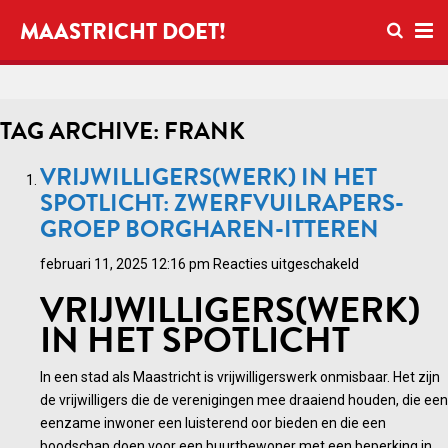
Open zo
MAASTRICHT DOET!
Ope
TAG ARCHIVE: FRANK
VRIJWILLIGERS(WERK) IN HET
SPOTLICHT: ZWERFVUILRAPERS-
GROEP BORGHAREN-ITTEREN
voor
februari 11, 2025 12:16 pm
Reacties uitgeschakeld
Vrijwilligers(w
VRIJWILLIGERS(WERK)
in
IN HET SPOTLICHT
het
spotlicht:
In een stad als Maastricht is vrijwilligerswerk onmisbaar. Het zijn
Zwerfvuilrape
de vrijwilligers die de verenigingen mee draaiend houden, die een
groep
eenzame inwoner een luisterend oor bieden en die een
Borgharen-
boodschap doen voor een buurtbewoner met een beperking in
Itteren