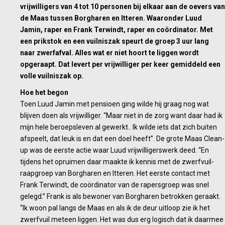
vrijwilligers van 4 tot 10 personen bij elkaar aan de oevers van
de Maas tussen Borgharen en Itteren. Waaronder Luud
Jamin, raper en Frank Terwindt, raper en coördinator. Met
een prikstok en een vuilniszak speurt de groep 3 uur lang
naar zwerfafval. Alles wat er niet hoort te liggen wordt
opgeraapt. Dat levert per vrijwilliger per keer gemiddeld een
volle vuilniszak op.
Hoe het begon
Toen Luud Jamin met pensioen ging wilde hij graag nog wat
blijven doen als vrijwilliger. “Maar niet in de zorg want daar had ik
mijn hele beroepsleven al gewerkt.. Ik wilde iets dat zich buiten
afspeelt, dat leuk is en dat een doel heeft”. De grote Maas Clean-
up was de eerste actie waar Luud vrijwilligerswerk deed. “En
tijdens het opruimen daar maakte ik kennis met de zwerfvuil-
raapgroep van Borgharen en Itteren. Het eerste contact met
Frank Terwindt, de coördinator van de rapersgroep was snel
gelegd.” Frank is als bewoner van Borgharen betrokken geraakt.
“Ik woon pal langs de Maas en als ik de deur uitloop zie ik het
zwerfvuil meteen liggen. Het was dus erg logisch dat ik daarmee