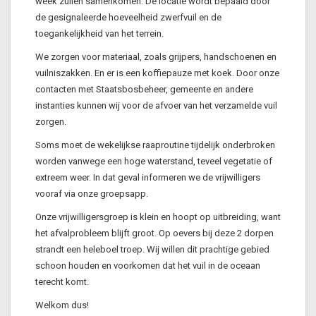
week zullen samenkomen. De locatie wordt bepaald door
de gesignaleerde hoeveelheid zwerfvuil en de
toegankelijkheid van het terrein.
We zorgen voor materiaal, zoals grijpers, handschoenen en
vuilniszakken. En er is een koffiepauze met koek. Door onze
contacten met Staatsbosbeheer, gemeente en andere
instanties kunnen wij voor de afvoer van het verzamelde vuil
zorgen.
Soms moet de wekelijkse raaproutine tijdelijk onderbroken
worden vanwege een hoge waterstand, teveel vegetatie of
extreem weer. In dat geval informeren we de vrijwilligers
vooraf via onze groepsapp.
Onze vrijwilligersgroep is klein en hoopt op uitbreiding, want
het afvalprobleem blijft groot. Op oevers bij deze 2 dorpen
strandt een heleboel troep. Wij willen dit prachtige gebied
schoon houden en voorkomen dat het vuil in de oceaan
terecht komt.
Welkom dus!