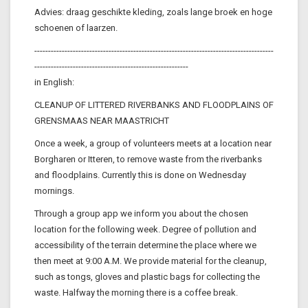
Advies: draag geschikte kleding, zoals lange broek en hoge
schoenen of laarzen.
---------------------------------------------------------------------------------------
--------------------------------------------------------
in English:
CLEANUP OF LITTERED RIVERBANKS AND FLOODPLAINS OF
GRENSMAAS NEAR MAASTRICHT
Once a week, a group of volunteers meets at a location near
Borgharen or Itteren, to remove waste from the riverbanks
and floodplains. Currently this is done on Wednesday
mornings.
Through a group app we inform you about the chosen
location for the following week. Degree of pollution and
accessibility of the terrain determine the place where we
then meet at 9:00 A.M. We provide material for the cleanup,
such as tongs, gloves and plastic bags for collecting the
waste. Halfway the morning there is a coffee break.