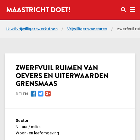
Open zo
MAASTRICHT DOET!
Ope
Ik wil vrijwilligerswerk doen
/
Vrijwilligersvacatures
/
zwerfvuil r
ZWERFVUIL RUIMEN VAN
OEVERS EN UITERWAARDEN
GRENSMAAS
DELEN
Sector
Natuur / milieu
Woon- en leefomgeving