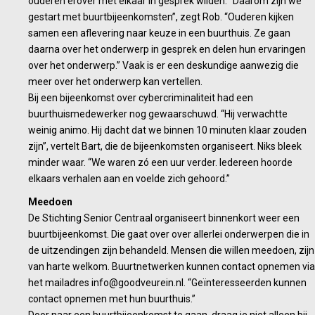
ouderen erover met elkaar in gesprek wilden. “Daarom zijn we
gestart met buurtbijeenkomsten”, zegt Rob. “Ouderen kijken
samen een aflevering naar keuze in een buurthuis. Ze gaan
daarna over het onderwerp in gesprek en delen hun ervaringen
over het onderwerp.” Vaak is er een deskundige aanwezig die
meer over het onderwerp kan vertellen.
Bij een bijeenkomst over cybercriminaliteit had een
buurthuismedewerker nog gewaarschuwd. “Hij verwachtte
weinig animo. Hij dacht dat we binnen 10 minuten klaar zouden
zijn”, vertelt Bart, die de bijeenkomsten organiseert. Niks bleek
minder waar. “We waren zó een uur verder. Iedereen hoorde
elkaars verhalen aan en voelde zich gehoord.”
Meedoen
De Stichting Senior Centraal organiseert binnenkort weer een
buurtbijeenkomst. Die gaat over over allerlei onderwerpen die in
de uitzendingen zijn behandeld. Mensen die willen meedoen, zijn
van harte welkom. Buurtnetwerken kunnen contact opnemen via
het mailadres info@goodveurein.nl. “Geïnteresseerden kunnen
contact opnemen met hun buurthuis.”