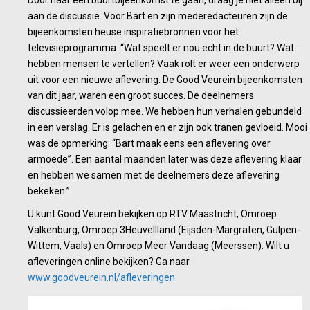
Door naar een buurtbijeenkomst te gaan, draag je niet alleen bij
aan de discussie. Voor Bart en zijn mederedacteuren zijn de
bijeenkomsten heuse inspiratiebronnen voor het
televisieprogramma. “Wat speelt er nou echt in de buurt? Wat
hebben mensen te vertellen? Vaak rolt er weer een onderwerp
uit voor een nieuwe aflevering. De Good Veurein bijeenkomsten
van dit jaar, waren een groot succes. De deelnemers
discussieerden volop mee. We hebben hun verhalen gebundeld
in een verslag. Er is gelachen en er zijn ook tranen gevloeid. Mooi
was de opmerking: “Bart maak eens een aflevering over
armoede”. Een aantal maanden later was deze aflevering klaar
en hebben we samen met de deelnemers deze aflevering
bekeken.”
U kunt Good Veurein bekijken op RTV Maastricht, Omroep
Valkenburg, Omroep 3Heuvellland (Eijsden-Margraten, Gulpen-
Wittem, Vaals) en Omroep Meer Vandaag (Meerssen). Wilt u
afleveringen online bekijken? Ga naar
www.goodveurein.nl/afleveringen