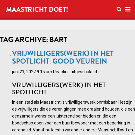
Open zo
MAASTRICHT DOET!
Ope
TAG ARCHIVE: BART
VRIJWILLIGERS(WERK) IN HET
SPOTLICHT: GOOD VEUREIN
voor
juni 21, 2022 9:15 am
Reacties uitgeschakeld
Vrijwilligers(werk)
VRIJWILLIGERS(WERK) IN HET
in
SPOTLICHT
het
spotlicht:
In een stad als Maastricht is vrijwilligerswerk onmisbaar. Het zijn
Good
de vrijwilligers die de verenigingen mee draaiend houden, die een
Veurein
eenzame inwoner een luisterend oor bieden en die een
boodschap doen voor een buurtbewoner met een beperking in
coronatijd. Vanaf nu leest u via onder andere MaastrichtDoet en