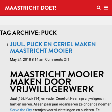
Open se
MAASTRICHT DOET!
Ope
TAG ARCHIVE: PUCK
JUUL, PUCK EN CERIEL MAKEN
MAASTRICHT MOOIER
on
May 24, 2018 8:14 am
Comments Off
Juul,
MAASTRICHT MOOIER
Puck
en
MAKEN DOOR
Ceriel
VRIJWILLIGERWERK
maken
Maastricht
Juul (15), Puck (14) en vader Ceriel uit Heer zijn vrijwilligers in
mooier
hart en nieren. Al een paar jaar organiseren ze onder de noemer
Serve the City
etentjes voor vluchtelingen en ouderen. Ze