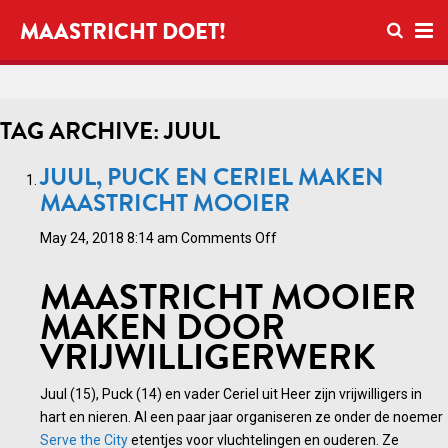
Open se
MAASTRICHT DOET!
Ope
TAG ARCHIVE: JUUL
JUUL, PUCK EN CERIEL MAKEN
MAASTRICHT MOOIER
on
May 24, 2018 8:14 am
Comments Off
Juul,
MAASTRICHT MOOIER
Puck
en
MAKEN DOOR
Ceriel
VRIJWILLIGERWERK
maken
Maastricht
Juul (15), Puck (14) en vader Ceriel uit Heer zijn vrijwilligers in
mooier
hart en nieren. Al een paar jaar organiseren ze onder de noemer
Serve the City
etentjes voor vluchtelingen en ouderen. Ze