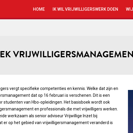
HOME
IK WIL VRIJWILLIGERSWERK DOEN
WIJ
OEK VRIJWILLIGERSMANAGEME
igers vergt specifieke competenties en kennis. Welke dat zijn en
igersmanagement dat op 16 februari is verschenen. Dit is een
or studenten van Hbo-opleidingen. Het basisboek wordt ook
ligersmanagement en professionals die met vrijwilligers werken.
de werkzaam als senior adviseur Vrijwillige Inzet bij
e wat er op het gebied van vrijwilligersmanagement veranderd is