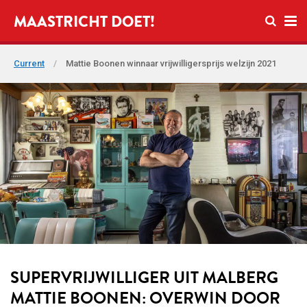
Open se
MAASTRICHT DOET!
Ope
Current
/
Mattie Boonen winnaar vrijwilligersprijs welzijn 2021
SUPERVRIJWILLIGER UIT MALBERG
MATTIE BOONEN: OVERWIN DOOR