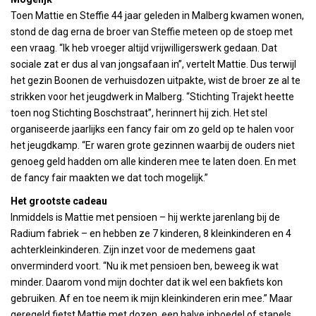
Toen Mattie en Steffie 44 jaar geleden in Malberg kwamen wonen,
stond de dag erna de broer van Steffie meteen op de stoep met
een vraag. “Ik heb vroeger altijd vrijwilligerswerk gedaan. Dat
sociale zat er dus al van jongsafaan in”, vertelt Mattie. Dus terwijl
het gezin Boonen de verhuisdozen uitpakte, wist de broer ze al te
strikken voor het jeugdwerk in Malberg. “Stichting Trajekt heette
toen nog Stichting Boschstraat”, herinnert hij zich. Het stel
organiseerde jaarlijks een fancy fair om zo geld op te halen voor
het jeugdkamp. “Er waren grote gezinnen waarbij de ouders niet
genoeg geld hadden om alle kinderen mee te laten doen. En met
de fancy fair maakten we dat toch mogelijk.”
Het grootste cadeau
Inmiddels is Mattie met pensioen – hij werkte jarenlang bij de
Radium fabriek – en hebben ze 7 kinderen, 8 kleinkinderen en 4
achterkleinkinderen. Zijn inzet voor de medemens gaat
onverminderd voort. “Nu ik met pensioen ben, beweeg ik wat
minder. Daarom vond mijn dochter dat ik wel een bakfiets kon
gebruiken. Af en toe neem ik mijn kleinkinderen erin mee.” Maar
geregeld fietst Mattie met dozen, een halve inboedel of stapels