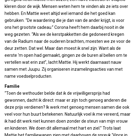
kleren door de wijk. Mensen weten hem te vinden als ze iets over
hebben. En Mattie weet altijd wel iemand die het goed kan
gebruiken. “De waardering die je dan van de ander krijgt, is voor
ons het grootste cadeau.” Corona heeft hem daarbij nooit in de
weg gezeten. “Als we de kerstpakketten die gedoneerd kregen
van de Radium naar de ouderen brachten, moesten we ze voor de
deur zetten. Dat wel. Maar dan moest ik snel zijn. Want als de
eerste ‘m open had gemaakt, gingen ze de buren al bellen om te
vertellen wat erin zat”, lacht Mattie. Hij werkt daarnaast nauw
samen met Juupu. Zij organiseren inzamelingsacties van met
name voedselproducten.
Familie
“Toen de wethouder belde dat ik de vrijwilligersprijs had
gewonnen, dacht ik direct: maar er zijn toch genoeg anderen die
deze prijs verdienen? Ik werk met genoeg mensen samen die ook
veel voor hun buurt betekenen. Natuurlijk voel ik me vereerd, maar
ik had dit werk niet kunnen doen zonder de steun van mijn vrouw
en kinderen. We doen dit allemaal met hart en ziel.” Trots laat
Mattie het familiewapen zien met daarboven de spreuk ‘Vince in