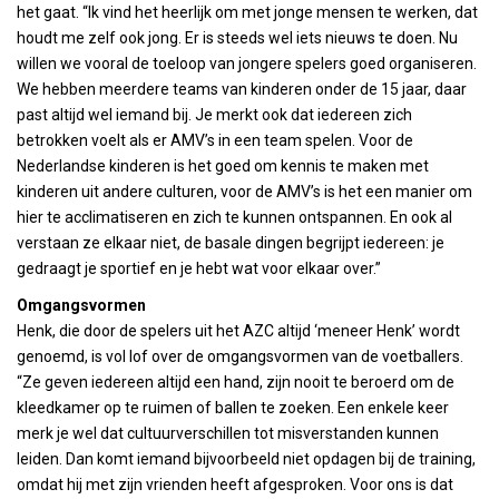
het gaat. “Ik vind het heerlijk om met jonge mensen te werken, dat
houdt me zelf ook jong. Er is steeds wel iets nieuws te doen. Nu
willen we vooral de toeloop van jongere spelers goed organiseren.
We hebben meerdere teams van kinderen onder de 15 jaar, daar
past altijd wel iemand bij. Je merkt ook dat iedereen zich
betrokken voelt als er AMV’s in een team spelen. Voor de
Nederlandse kinderen is het goed om kennis te maken met
kinderen uit andere culturen, voor de AMV’s is het een manier om
hier te acclimatiseren en zich te kunnen ontspannen. En ook al
verstaan ze elkaar niet, de basale dingen begrijpt iedereen: je
gedraagt je sportief en je hebt wat voor elkaar over.”
Omgangsvormen
Henk, die door de spelers uit het AZC altijd ‘meneer Henk’ wordt
genoemd, is vol lof over de omgangsvormen van de voetballers.
“Ze geven iedereen altijd een hand, zijn nooit te beroerd om de
kleedkamer op te ruimen of ballen te zoeken. Een enkele keer
merk je wel dat cultuurverschillen tot misverstanden kunnen
leiden. Dan komt iemand bijvoorbeeld niet opdagen bij de training,
omdat hij met zijn vrienden heeft afgesproken. Voor ons is dat