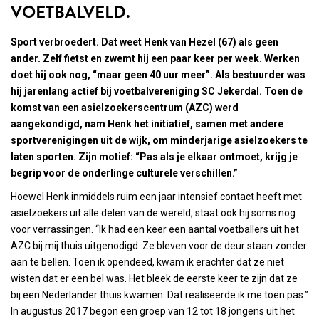
VOETBALVELD.
Sport verbroedert. Dat weet Henk van Hezel (67) als geen
ander. Zelf fietst en zwemt hij een paar keer per week. Werken
doet hij ook nog, “maar geen 40 uur meer”. Als bestuurder was
hij jarenlang actief bij voetbalvereniging SC Jekerdal. Toen de
komst van een asielzoekerscentrum (AZC) werd
aangekondigd, nam Henk het initiatief, samen met andere
sportverenigingen uit de wijk, om minderjarige asielzoekers te
laten sporten. Zijn motief: “Pas als je elkaar ontmoet, krijg je
begrip voor de onderlinge culturele verschillen.”
Hoewel Henk inmiddels ruim een jaar intensief contact heeft met
asielzoekers uit alle delen van de wereld, staat ook hij soms nog
voor verrassingen. “Ik had een keer een aantal voetballers uit het
AZC bij mij thuis uitgenodigd. Ze bleven voor de deur staan zonder
aan te bellen. Toen ik opendeed, kwam ik erachter dat ze niet
wisten dat er een bel was. Het bleek de eerste keer te zijn dat ze
bij een Nederlander thuis kwamen. Dat realiseerde ik me toen pas.”
In augustus 2017 begon een groep van 12 tot 18 jongens uit het