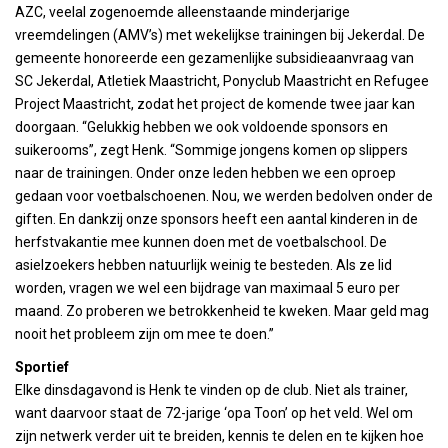
AZC, veelal zogenoemde alleenstaande minderjarige
vreemdelingen (AMV’s) met wekelijkse trainingen bij Jekerdal. De
gemeente honoreerde een gezamenlijke subsidieaanvraag van
SC Jekerdal, Atletiek Maastricht, Ponyclub Maastricht en Refugee
Project Maastricht, zodat het project de komende twee jaar kan
doorgaan. “Gelukkig hebben we ook voldoende sponsors en
suikerooms”, zegt Henk. “Sommige jongens komen op slippers
naar de trainingen. Onder onze leden hebben we een oproep
gedaan voor voetbalschoenen. Nou, we werden bedolven onder de
giften. En dankzij onze sponsors heeft een aantal kinderen in de
herfstvakantie mee kunnen doen met de voetbalschool. De
asielzoekers hebben natuurlijk weinig te besteden. Als ze lid
worden, vragen we wel een bijdrage van maximaal 5 euro per
maand. Zo proberen we betrokkenheid te kweken. Maar geld mag
nooit het probleem zijn om mee te doen.”
Sportief
Elke dinsdagavond is Henk te vinden op de club. Niet als trainer,
want daarvoor staat de 72-jarige ‘opa Toon’ op het veld. Wel om
zijn netwerk verder uit te breiden, kennis te delen en te kijken hoe