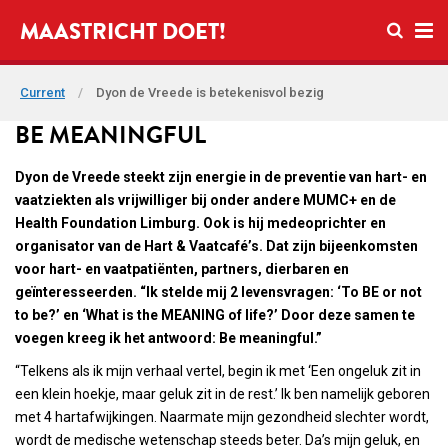
Open se
MAASTRICHT DOET!
Ope
Current
/
Dyon de Vreede is betekenisvol bezig
BE MEANINGFUL
Dyon de Vreede steekt zijn energie in de preventie van hart- en
vaatziekten als vrijwilliger bij onder andere MUMC+ en de
Health Foundation Limburg. Ook is hij medeoprichter en
organisator van de Hart & Vaatcafé’s. Dat zijn bijeenkomsten
voor hart- en vaatpatiënten, partners, dierbaren en
geïnteresseerden. “Ik stelde mij 2 levensvragen: ‘To BE or not
to be?’ en ‘What is the MEANING of life?’ Door deze samen te
voegen kreeg ik het antwoord: Be meaningful.”
“Telkens als ik mijn verhaal vertel, begin ik met ‘Een ongeluk zit in
een klein hoekje, maar geluk zit in de rest.’ Ik ben namelijk geboren
met 4 hartafwijkingen. Naarmate mijn gezondheid slechter wordt,
wordt de medische wetenschap steeds beter. Da’s mijn geluk, en