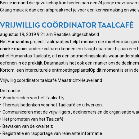
Gezellig
Ben je iemand die gezelschap kan bieden aan een74 jarige mevrouw met 
persoon
Graag maak ik dan een afspraak met je voor een kennismaking en wie w
die
VRIJWILLIG COÖRDINATOR TAALCAFÉ
ook
van
voor
augustus 19, 2019 9:21 am
Reacties uitgeschakeld
honden
Vrijwillig
Het Humanitas project Taalmaatjes helpt mensen die moeten inburgeren 
houdt
coördinator
unieke manier andere culturen kennen en draagt daardoor bij aan een be
Taalcafé
ishet Humanitas Taalcafé, dit is een ontmoetingsplaats waar anderstal
oefenen in de praktijk. Daarnaast is het ook een manier om de deelnem
Kortom: een interculturele ontmoetingsplaats!Op dit moment is er in de
Vrijwillig coördinator taalcafé Maastricht-Heuvelland
De functie:
• Voorbereiden van het Taalcafé;
• Thema’s bedenken voor het Taalcafé en uitwerken;
• Communiceren met de vrijwilligers , deelnemers en de organisatie w
• Het promoten van het Taalcafé;
• Bewaken van de kwaliteit;
• Registratie en rapportage van relevante informatie.