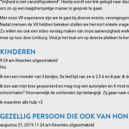
VR
“Vrijheid is niet vanzelfsprekend”. Hierbij wordt een link gelegd naar d
Experience
om zo op een laagdrempelige manier in gesprek te gaan.
‘Vrijheid
Met onze VR experience zijn we te gast bij diverse events, vereniginge
is
Nadat mensen de VR hebben bekeken stellen we hen kort enkele vragen. 
niet
Zo willen we ook een video verslag maken van onze aanwezigheid welke 
vanzelfsprekend’
mee op tour door Limburg. Vind je het leuk om op diverse plekken te ko
KINDEREN
voor
9:24 am
Reacties uitgeschakeld
Kinderen
Hoi,
Ik ben een moeder van 3 kindjes. De leeftijd van ze is 2,5 6 en 8 jaar. 
Ik ben aan mijn knie geopereerd en mag nog niet autorijden en 4 mnd 
school halen? Voornamelijk de ochtenden zijn belangrijk. Zij gaan naar
Ik waardeer alle hulp <3
GEZELLIG PERSOON DIE OOK VAN HO
voor
augustus 21, 2019 11:24 am
Reacties uitgeschakeld