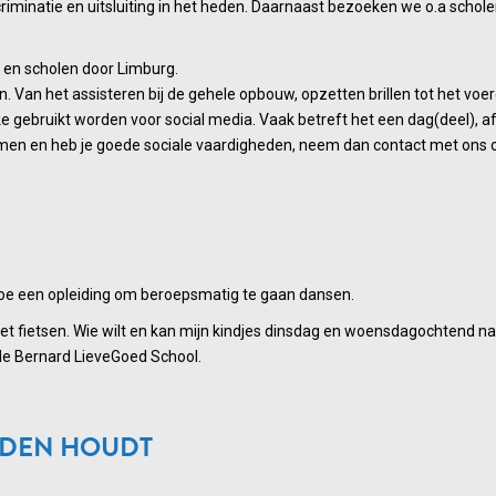
iscriminatie en uitsluiting in het heden. Daarnaast bezoeken we o.a scho
n en scholen door Limburg.
Van het assisteren bij de gehele opbouw, opzetten brillen tot het voer
gebruikt worden voor social media. Vaak betreft het een dag(deel), af
men en heb je goede sociale vaardigheden, neem dan contact met ons op!
Ik doe een opleiding om beroepsmatig te gaan dansen.
niet fietsen. Wie wilt en kan mijn kindjes dinsdag en woensdagochten
 de Bernard LieveGoed School.
NDEN HOUDT