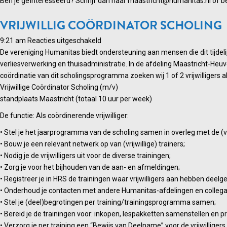
Ben je geïnteresseerd? Schrijf dan naar maastricht@humanitas.nl of b
VRIJWILLIG COÖRDINATOR SCHOLING
voor
9:21 am
Reacties uitgeschakeld
Vrijwillig
De vereniging Humanitas biedt ondersteuning aan mensen die dit tijdel
coördinator
verliesverwerking en thuisadministratie. In de afdeling Maastricht-Heuv
scholing
coördinatie van dit scholingsprogramma zoeken wij 1 of 2 vrijwilligers a
Vrijwillige Coördinator Scholing (m/v)
standplaats Maastricht (totaal 10 uur per week)
De functie: Als coördinerende vrijwilliger:
• Stel je het jaarprogramma van de scholing samen in overleg met de (vri
• Bouw je een relevant netwerk op van (vrijwillige) trainers;
• Nodig je de vrijwilligers uit voor de diverse trainingen;
• Zorg je voor het bijhouden van de aan- en afmeldingen;
• Registreer je in HRS de trainingen waar vrijwilligers aan hebben deel
• Onderhoud je contacten met andere Humanitas-afdelingen en collega-i
• Stel je (deel)begrotingen per training/trainingsprogramma samen;
• Bereid je de trainingen voor: inkopen, lespakketten samenstellen en p
• Verzorg je per training een “Bewijs van Deelname” voor de vrijwillige