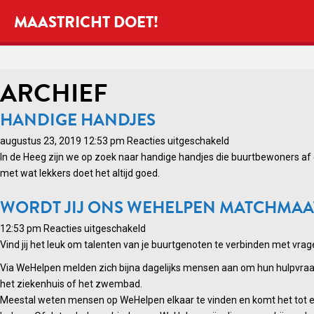
MAASTRICHT DOET!
ARCHIEF
HANDIGE HANDJES
voor
augustus 23, 2019 12:53 pm
Reacties uitgeschakeld
Handige
In de Heeg zijn we op zoek naar handige handjes die buurtbewoners af e
handjes
met wat lekkers doet het altijd goed.
WORDT JIJ ONS WEHELPEN MATCHMAA
voor
12:53 pm
Reacties uitgeschakeld
Wordt
Vind jij het leuk om talenten van je buurtgenoten te verbinden met vrage
jij
Via WeHelpen melden zich bijna dagelijks mensen aan om hun hulpvraag
ons
het ziekenhuis of het zwembad.
WeHelpen
Meestal weten mensen op WeHelpen elkaar te vinden en komt het tot een
MatchMaatje?