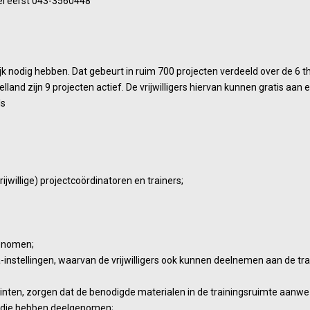
el eerst 043-3560448
ijk nodig hebben. Dat gebeurt in ruim 700 projecten verdeeld over de 6
elland zijn 9 projecten actief. De vrijwilligers hiervan kunnen gratis 
ls
jwillige) projectcoördinatoren en trainers;
genomen;
nstellingen, waarvan de vrijwilligers ook kunnen deelnemen aan de tra
rinten, zorgen dat de benodigde materialen in de trainingsruimte aanwez
rs die hebben deelgenomen;