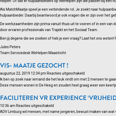
helpen. Of dat er hulpaanbieders op WeHelpen zijn die passen bij een h
Als MatchMaatje speel je een verbindende rol. Je zoekt naar hulpaanbie
hulpaanbieder. Daarbij beantwoord je ook vragen die er zijn over het ge
De werkzaamheden zijn prima vanuit thuis uit te voeren of in een van de
door ervaren professionals van Trajekt en het Sociaal Team.
Ben jij degene die we zoeken of heb je een vraag? Laat het ons weten!
Jules Peters
Team Servicedesk WeHelpen Maastricht
VIS- MAATJE GEZOCHT !
voor
augustus 22, 2019 12:34 pm
Reacties uitgeschakeld
Vis-
Ik ben op zoek naar iemand die het leuk vindt om met 2 mensen te gaan
maatje
Deze mensen wonen in De Heeg en zouden heel graag weer een keertje g
gezocht
FACILITEREN VR EXPERIENCE ‘VRIJHEI
!
voor
10:36 am
Reacties uitgeschakeld
Faciliteren
ADV Limburg wil mensen, met name jongeren, bewust maken van wat vrijh