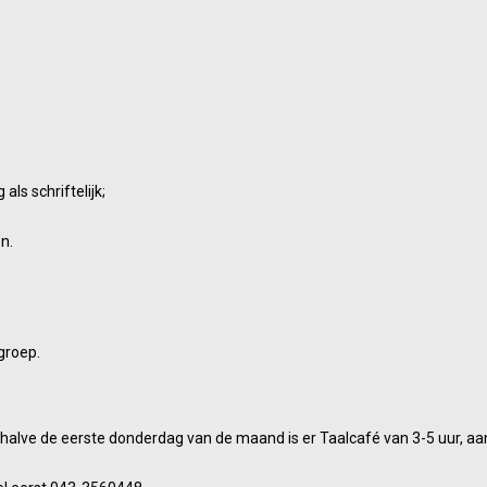
ls schriftelijk;
n.
groep.
lve de eerste donderdag van de maand is er Taalcafé van 3-5 uur, aan d