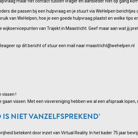
ulpvraag maar het contact tussen vrager en aanbieder niet op gang komt.
ders die passen bij een hulpvraag en je stuurt via WeHelpen berichtjes
bruik van WeHelpen, hoe je een goede hulpvraag plaatst en welke tips er
 wijkservicepunten van Trajekt in Maastricht. Geef maar aan wat jij pret
 Reageer op dit bericht of stuur een mail naar maastricht@wehelpen.nl
 vissen !
aan vissen. Met een visvereniging hebben we al een afspraak lopen, m
D IS NIET VANZELFSPREKEND’
eid betekent door inzet van Virtual Reality. In het kader 75 jaar bevr