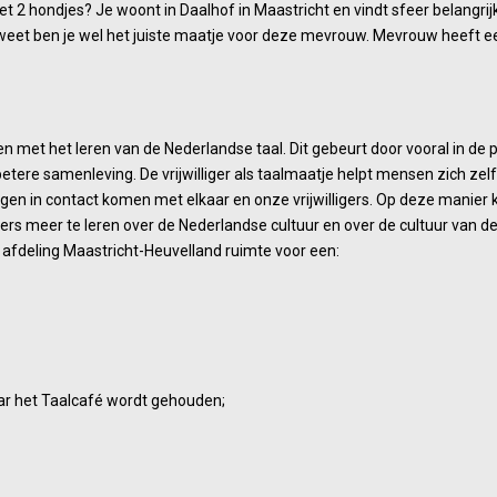
2 hondjes? Je woont in Daalhof in Maastricht en vindt sfeer belangrij
eet ben je wel het juiste maatje voor deze mevrouw. Mevrouw heeft een
met het leren van de Nederlandse taal. Dit gebeurt door vooral in de p
tere samenleving. De vrijwilliger als taalmaatje helpt mensen zich zel
igen in contact komen met elkaar en onze vrijwilligers. Op deze manie
ers meer te leren over de Nederlandse cultuur en over de cultuur van d
 afdeling Maastricht-Heuvelland ruimte voor een:
aar het Taalcafé wordt gehouden;