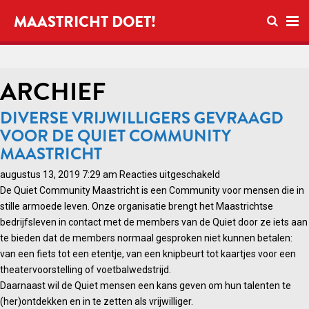
Open zo
MAASTRICHT DOET!
Ope
ARCHIEF
DIVERSE VRIJWILLIGERS GEVRAAGD
VOOR DE QUIET COMMUNITY
MAASTRICHT
voor
augustus 13, 2019 7:29 am
Reacties uitgeschakeld
Diverse
De Quiet Community Maastricht is een Community voor mensen die in
vrijwilligers
stille armoede leven. Onze organisatie brengt het Maastrichtse
gevraagd
bedrijfsleven in contact met de members van de Quiet door ze iets aan
voor
te bieden dat de members normaal gesproken niet kunnen betalen:
de
van een fiets tot een etentje, van een knipbeurt tot kaartjes voor een
Quiet
theatervoorstelling of voetbalwedstrijd.
Community
Daarnaast wil de Quiet mensen een kans geven om hun talenten te
Maastricht
(her)ontdekken en in te zetten als vrijwilliger.