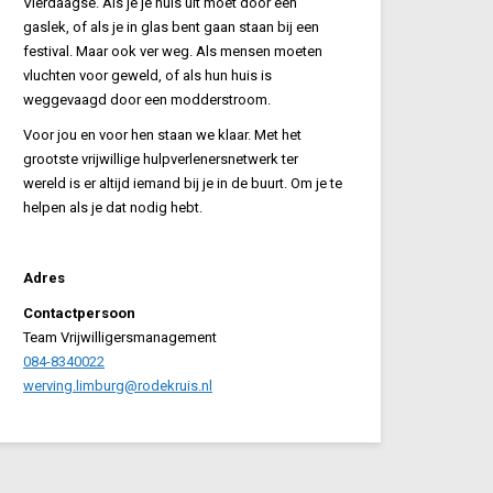
Vierdaagse. Als je je huis uit moet door een
gaslek, of als je in glas bent gaan staan bij een
festival. Maar ook ver weg. Als mensen moeten
vluchten voor geweld, of als hun huis is
weggevaagd door een modderstroom.
Voor jou en voor hen staan we klaar. Met het
grootste vrijwillige hulpverlenersnetwerk ter
wereld is er altijd iemand bij je in de buurt. Om je te
helpen als je dat nodig hebt.
Adres
Contactpersoon
Team Vrijwilligersmanagement
084-8340022
werving.limburg@rodekruis.nl