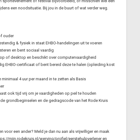
en sportevenement of festival bijvoorbeeld, of misschien wel een
dens een noodsituatie. Bij jou in de buurt of wat verder weg.
of ouder
stendig & fysiek in staat EHBO-handelingen uit te voeren
steren en bent sociaal vaardig
top of desktop en beschikt over computervaardigheid
ig EHBO-certificaat of bent bereid deze te halen (opleiding kost
e minimaal 4 uur per maand in te zetten als Basis
ner
st ook tijd vrij om je vaardigheden op peil te houden
t de grondbeginselen en de gedragscode van het Rode Kruis
nen voor een ander? Meld je dan nu aan als vrijwilliger en maak
ttps://mijn.rodekruis.nl/werving/profiel/eerstehulpverlener en