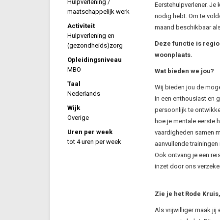
Hulpverlening /
Eerstehulpverlener. Je 
maatschappelijk werk
nodig hebt. Om te vol
Activiteit
maand beschikbaar als 
Hulpverlening en
Deze functie is regio
(gezondheids)zorg
woonplaats.
Opleidingsniveau
MBO
Wat bieden we jou?
Taal
Wij bieden jou de moge
Nederlands
in een enthousiast en g
Wijk
persoonlijk te ontwikke
Overige
hoe je mentale eerste h
Uren per week
vaardigheden samen met
tot 4 uren per week
aanvullende trainingen m
Ook ontvang je een rei
inzet door ons verzeke
Zie je het Rode Kruis,
Als vrijwilliger maak ji