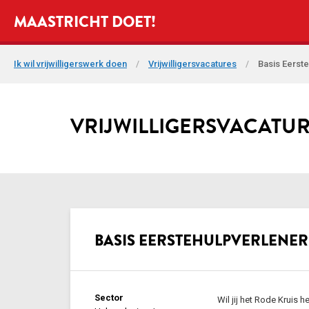
MAASTRICHT DOET!
Ik wil vrijwilligerswerk doen
/
Vrijwilligersvacatures
/
Basis Eerste
VRIJWILLIGERSVACATU
BASIS EERSTEHULPVERLENER (
Sector
Wil jij het Rode Kruis 