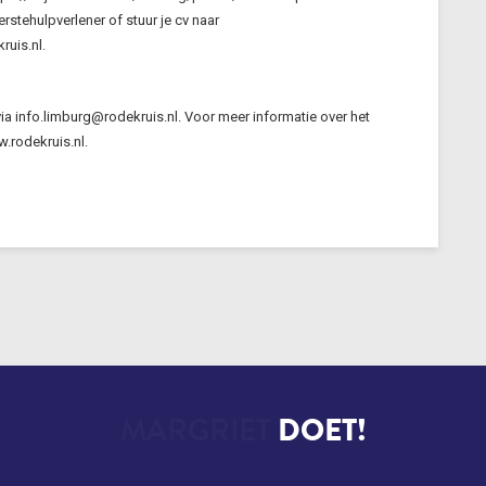
erstehulpverlener of stuur je cv naar
uis.nl.
a info.limburg@rodekruis.nl. Voor meer informatie over het
.rodekruis.nl.
CERIEL
DOET!