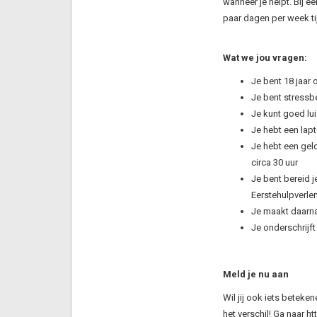
wanneer je helpt. Bij e
paar dagen per week tij
Wat we jou vragen:
Je bent 18 jaar 
Je bent stressbe
Je kunt goed lui
Je hebt een lap
Je hebt een geld
circa 30 uur
Je bent bereid j
Eerstehulpverle
Je maakt daarnaa
Je onderschrijf
Meld je nu aan
Wil jij ook iets beteke
het verschil! Ga naar h