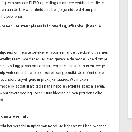
krijgt van ons een EHBO-opleiding en andere certificaten die je
doen aan de bekwaamheidseis ben je gemiddeld 4 uur per
hulpverlener.
-breed. Je standplaats is in overleg, afhankelijk van je
lijkheid om iets te betekenen voor een ander. Je doet dit samen
ezellig team. We dagen je uit en geven je de mogelijkheid om je
len. Zo krijg je van ons een uitgebreide EHBO-cursus en leer je
ulp verleent en hoe je een portofoon gebruikt. Je oefent deze
 andere vrijwilligers in praktijksituaties. We maken
ogelijk zodat jij altijd de kans hebt je verder te specialiseren.
skostenvergoeding, Rode Kruis kleding en ben je tijdens elke
rd.
 dan zie je hulp
j echt het verschil in tijden van nood. Je bepaalt zelf hoe, waar en