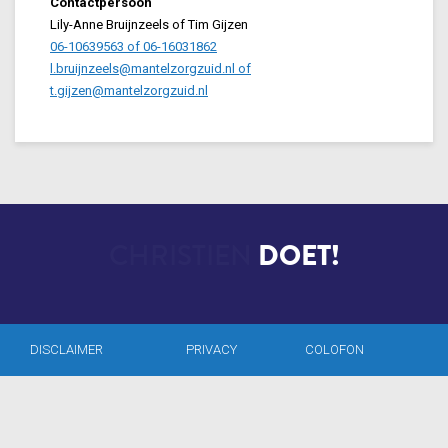
Contactpersoon
Lily-Anne Bruijnzeels of Tim Gijzen
06-10639563 of 06-16031862
l.bruijnzeels@mantelzorgzuid.nl of
t.gijzen@mantelzorgzuid.nl
CHRISTIEN
DOET!
DISCLAIMER
PRIVACY
COLOFON