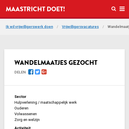
Open zo
MAASTRICHT DOET!
Ope
Ik wil vrijwilligerswerk doen
/
Vrijwilligersvacatures
/
Wandelmaat
WANDELMAATJES GEZOCHT
DELEN
Sector
Hulpverlening / maatschappelijk werk
Ouderen
Volwassenen
Zorg en welzijn
Activiteit