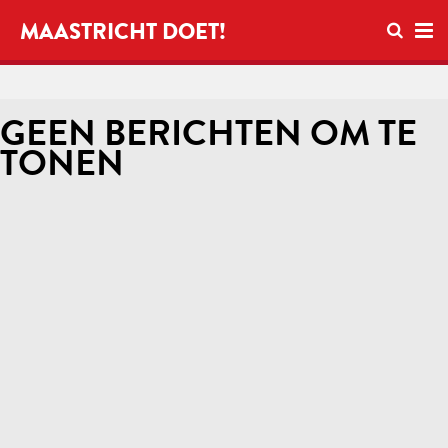
Open zo
MAASTRICHT DOET!
Ope
GEEN BERICHTEN OM TE
TONEN