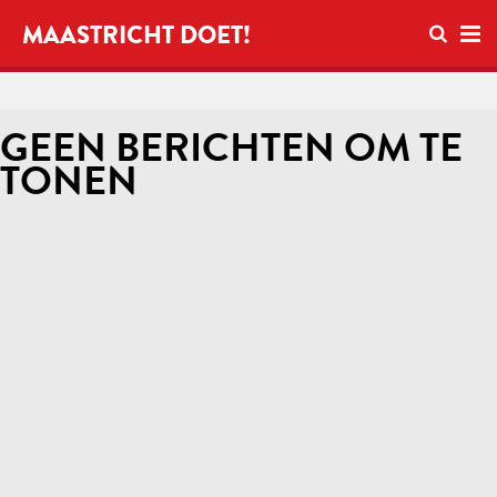
Open zo
MAASTRICHT DOET!
Ope
GEEN BERICHTEN OM TE
TONEN