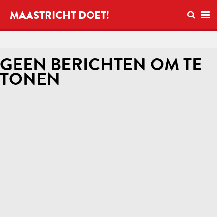
Open zo
MAASTRICHT DOET!
Ope
GEEN BERICHTEN OM TE
TONEN