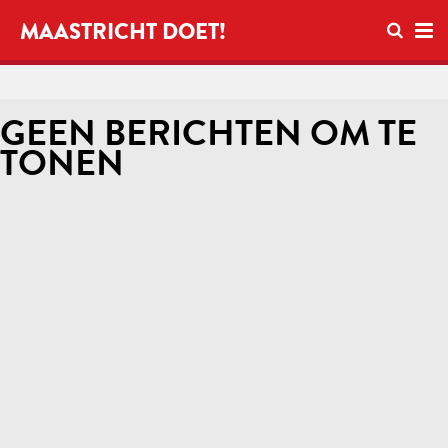
Open zo
MAASTRICHT DOET!
Ope
GEEN BERICHTEN OM TE
TONEN