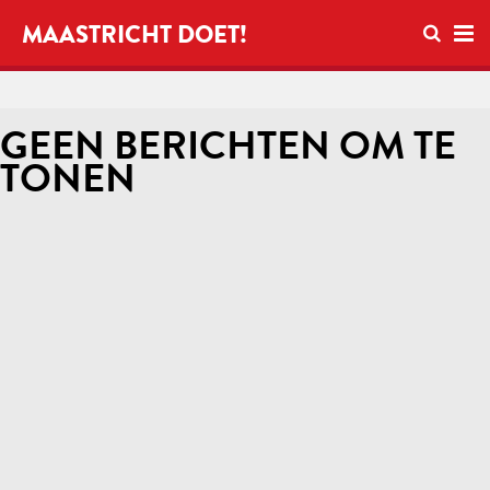
Open zo
MAASTRICHT DOET!
Ope
GEEN BERICHTEN OM TE
TONEN