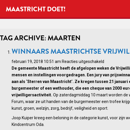
MAASTRICHT DOET!
TAG ARCHIVE: MAARTEN
WINNAARS MAASTRICHTSE VRIJWIL
voor
februari 19, 2018 10:51 am
Reacties uitgeschakeld
Winnaars
De gemeente Maastricht heeft de afgelopen weken de Vrijwil
Maastrichtse
mensen en instellingen voorgedragen. Een jury van prijswinna
Vrijwilligerspr
aan als ‘Sterren van Maastricht’. Ze kregen tussen 21 januar
2018
burgemeester of een wethouder, die een cheque van 2000 eur
bekend
vrijwilligersactiviteit.
Op zaterdagmiddag 10 maart worden de wi
Forum, waar ze uit handen van de burgemeester een trofee krijgen
kunst, groen, welzijn, zorg, bedrijf, veiligheid en sport.
Joop Kuiper kreeg een beloning in de categorie kunst, voor zijn w
Kindcentrum Oda.