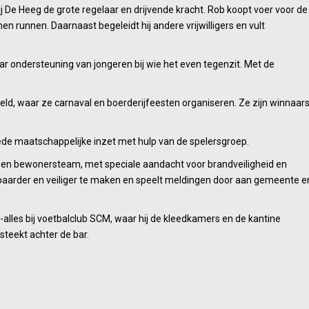
ij De Heeg de grote regelaar en drijvende kracht. Rob koopt voer voor de
n runnen. Daarnaast begeleidt hij andere vrijwilligers en vult
r ondersteuning van jongeren bij wie het even tegenzit. Met de
asveld, waar ze carnaval en boerderijfeesten organiseren. Ze zijn winnaar
brede maatschappelijke inzet met hulp van de spelersgroep.
an een bewonersteam, met speciale aandacht voor brandveiligheid en
fbaarder en veiliger te maken en speelt meldingen door aan gemeente e
-alles bij voetbalclub SCM, waar hij de kleedkamers en de kantine
steekt achter de bar.