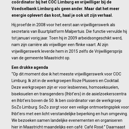
Martin
coördinator bij het COC Limburg en vrijwilliger bij de
doet
Voedselbank Limburg als geen ander. Maar dat het meer
vrijwilligerswe
energie oplevert dan kost, haal je ook uit zijn verhaal.
vanuit
Hij proefde in 2008 voor het eerst aan vrijwilligerswerk als
het
secretaris van Buurtplatform Malpertuis. Die functie vervulde hij
hart
tot januari vorig jaar. Toen hij in 2009 arbeidsongeschikt werd,
nam zijn carrière als vrijwilliger een flinke vaart. Al zijn
vrijwilligerswerk leverde hem in 2015 zelfs de Vrijwilligersprijs
van de gemeente Maastricht op.
Een drukke agenda
“Op dit moment doe ik het meeste vrijwilligerswerk voor COC
Limburg. Ik zit in de werkgroepen Roze Plussers en Cocktail.
Deze werkgroepen zijn er voor lesbiennes, homoseksuelen,
biseksuelen en transgenders (lhbt’ers) in de asielzoekerscentra
en lhbt’ers boven de 50. Ik ben coördinator van de werkgroep
SoZo Limburg. SoZo zorgt voor een veilige ontmoetingsplek voor
lhbt’ers met een licht verstandelijke beperking en hun omgeving.
We bezoeken samen landelijke evenementen en organiseren
hier in Maastricht maandelijks een café: Café Rosé.” Daarnaast