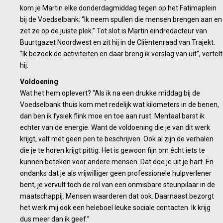
kom je Martin elke donderdagmiddag tegen op het Fatimaplein
bij de Voedselbank: “Ik neem spullen die mensen brengen aan en
zet ze op de juiste plek.” Tot slot is Martin eindredacteur van
Buurtgazet Noordwest en zit hij in de Cliëntenraad van Trajekt.
“Ik bezoek de activiteiten en daar breng ik verslag van uit”, vertelt
hij.
Voldoening
Wat het hem oplevert? “Als ik na een drukke middag bij de
Voedselbank thuis kom met redelijk wat kilometers in de benen,
dan ben ik fysiek flink moe en toe aan rust. Mentaal barst ik
echter van de energie. Want de voldoening die je van dit werk
krijgt, valt met geen pen te beschrijven. Ook al zijn de verhalen
die je te horen krijgt pittig. Het is gewoon fijn om écht iets te
kunnen beteken voor andere mensen. Dat doe je uit je hart. En
ondanks dat je als vrijwilliger geen professionele hulpverlener
bent, je vervult toch de rol van een onmisbare steunpilaar in de
maatschappij. Mensen waarderen dat ook. Daarnaast bezorgt
het werk mij ook een heleboel leuke sociale contacten. Ik krijg
dus meer dan ik geef.”