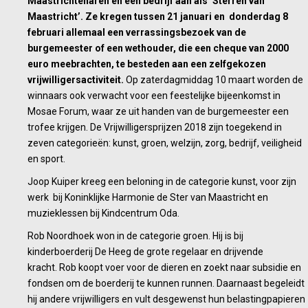
bekend
Maastrichtenaren en een bedrijf aan als ‘Sterren van
Maastricht’. Ze kregen tussen 21 januari en donderdag 8
februari allemaal een verrassingsbezoek van de
burgemeester of een wethouder, die een cheque van 2000
euro meebrachten, te besteden aan een zelfgekozen
vrijwilligersactiviteit.
Op zaterdagmiddag 10 maart worden de
winnaars ook verwacht voor een feestelijke bijeenkomst in
Mosae Forum, waar ze uit handen van de burgemeester een
trofee krijgen. De Vrijwilligersprijzen 2018 zijn toegekend in
zeven categorieën: kunst, groen, welzijn, zorg, bedrijf, veiligheid
en sport.
Joop Kuiper kreeg een beloning in de categorie kunst, voor zijn
werk bij Koninklijke Harmonie de Ster van Maastricht en
muzieklessen bij Kindcentrum Oda.
Rob Noordhoek won in de categorie groen. Hij is bij
kinderboerderij De Heeg de grote regelaar en drijvende
kracht. Rob koopt voer voor de dieren en zoekt naar subsidie en
fondsen om de boerderij te kunnen runnen. Daarnaast begeleidt
hij andere vrijwilligers en vult desgewenst hun belastingpapieren