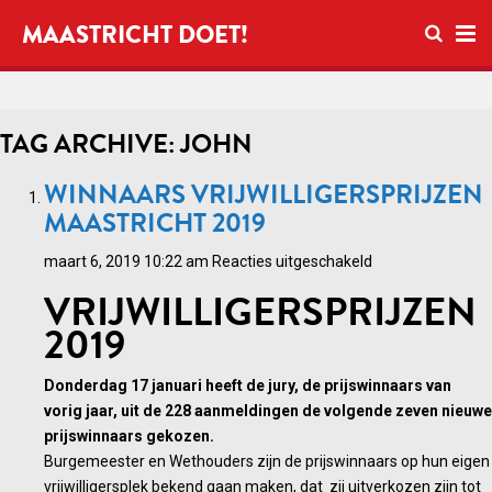
Open zo
MAASTRICHT DOET!
Ope
TAG ARCHIVE: JOHN
WINNAARS VRIJWILLIGERSPRIJZEN
MAASTRICHT 2019
voor
maart 6, 2019 10:22 am
Reacties uitgeschakeld
Winnaars
VRIJWILLIGERSPRIJZEN
vrijwilligersprijze
2019
Maastricht
2019
Donderdag 17 januari heeft de jury, de prijswinnaars van
vorig jaar, uit de 228 aanmeldingen de volgende zeven nieuwe
prijswinnaars gekozen.
Burgemeester en Wethouders zijn de prijswinnaars op hun eigen
vrijwilligersplek bekend gaan maken, dat zij uitverkozen zijn tot