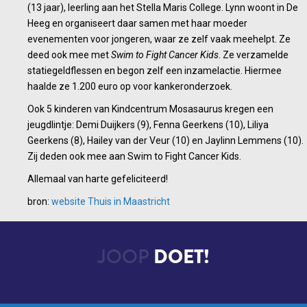
(13 jaar), leerling aan het Stella Maris College. Lynn woont in De
Heeg en organiseert daar samen met haar moeder
evenementen voor jongeren, waar ze zelf vaak meehelpt. Ze
deed ook mee met
Swim to Fight Cancer Kids
. Ze verzamelde
statiegeldflessen en begon zelf een inzamelactie. Hiermee
haalde ze 1.200 euro op voor kankeronderzoek.
Ook 5 kinderen van Kindcentrum Mosasaurus kregen een
jeugdlintje: Demi Duijkers (9), Fenna Geerkens (10), Liliya
Geerkens (8), Hailey van der Veur (10) en Jaylinn Lemmens (10).
Zij deden ook mee aan Swim to Fight Cancer Kids.
Allemaal van harte gefeliciteerd!
bron:
website Thuis in Maastricht
JOOP
DOET!