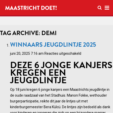
Open zo
MAASTRICHT DOET!
Ope
TAG ARCHIVE: DEMI
WINNAARS JEUGDLINTJE 2025
voor
juni 20, 2025 7:16 am
Reacties uitgeschakeld
Winnaars
DEZE 6 JONGE KANJERS
jeugdlintje
KREGEN EEN
2025
JEUGDLINTJE
Op 18 juni kregen 6 jonge kanjers een Maastrichts jeugdlintje in
de oude raadzaal van het Stadhuis. Manon Fokke, wethouder
burgerparticipatie, reikte dit jaar de lintjes uit met
kinderburgemeester Bera Külcü. De lintjes zijn bedoeld als dank
voor kinderen en jongeren die zich op een bijzondere manier