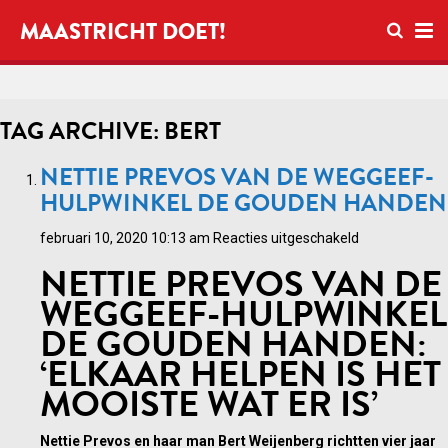
Open zo
MAASTRICHT DOET!
Ope
TAG ARCHIVE: BERT
NETTIE PREVOS VAN DE WEGGEEF-
HULPWINKEL DE GOUDEN HANDEN
voor
februari 10, 2020 10:13 am
Reacties uitgeschakeld
Nettie
NETTIE PREVOS VAN DE
Prevos
WEGGEEF-HULPWINKEL
van
DE GOUDEN HANDEN:
de
weggeef-
‘ELKAAR HELPEN IS HET
hulpwinkel
MOOISTE WAT ER IS’
De
Gouden
Nettie Prevos en haar man Bert Weijenberg richtten vier jaar
Handen