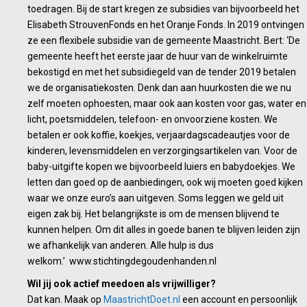
toedragen. Bij de start kregen ze subsidies van bijvoorbeeld het
Elisabeth StrouvenFonds en het Oranje Fonds. In 2019 ontvingen
ze een flexibele subsidie van de gemeente Maastricht. Bert: ‘De
gemeente heeft het eerste jaar de huur van de winkelruimte
bekostigd en met het subsidiegeld van de tender 2019 betalen
we de organisatiekosten. Denk dan aan huurkosten die we nu
zelf moeten ophoesten, maar ook aan kosten voor gas, water en
licht, poetsmiddelen, telefoon- en onvoorziene kosten. We
betalen er ook koffie, koekjes, verjaardagscadeautjes voor de
kinderen, levensmiddelen en verzorgingsartikelen van. Voor de
baby-uitgifte kopen we bijvoorbeeld luiers en babydoekjes. We
letten dan goed op de aanbiedingen, ook wij moeten goed kijken
waar we onze euro’s aan uitgeven. Soms leggen we geld uit
eigen zak bij. Het belangrijkste is om de mensen blijvend te
kunnen helpen. Om dit alles in goede banen te blijven leiden zijn
we afhankelijk van anderen. Alle hulp is dus
welkom.’ www.stichtingdegoudenhanden.nl
Wil jij ook actief meedoen als vrijwilliger?
Dat kan. Maak op
MaastrichtDoet.nl
een account en persoonlijk