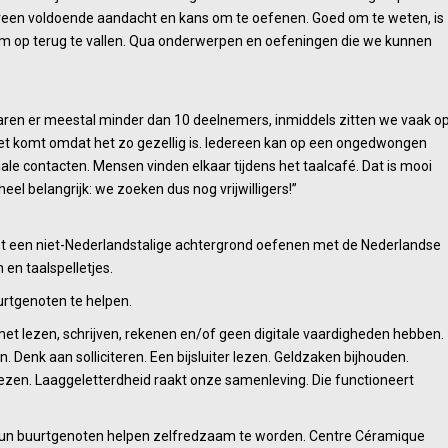
dereen voldoende aandacht en kans om te oefenen. Goed om te weten, is
n om op terug te vallen. Qua onderwerpen en oefeningen die we kunnen
n waren er meestal minder dan 10 deelnemers, inmiddels zitten we vaak o
et komt omdat het zo gezellig is. Iedereen kan op een ongedwongen
le contacten. Mensen vinden elkaar tijdens het taalcafé. Dat is mooi
el belangrijk: we zoeken dus nog vrijwilligers!”
met een niet-Nederlandstalige achtergrond oefenen met de Nederlandse
 en taalspelletjes.
urtgenoten te helpen.
met lezen, schrijven, rekenen en/of geen digitale vaardigheden hebben.
n. Denk aan solliciteren. Een bijsluiter lezen. Geldzaken bijhouden.
zen. Laaggeletterdheid raakt onze samenleving. Die functioneert
rs hun buurtgenoten helpen zelfredzaam te worden. Centre Céramique