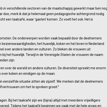
 heb in verschillende sectoren van de maatschappij gewerkt maar ben no
jaar doe, merk ik dat je helemaal geen pedagogische achtergrond nodig
 echt een taalcafé, waar ‘gasten’ komen. Zo voelt het ook. Het is
jeenkomsten. De onderwerpen worden vaak bepaald door de deelnemers
en bezienswaardigheden, het huwelijk, koken en het leven in Nederland
 veel over andere landen en culturen. Zo bleken de vrouwen uit
bij het huwelijk. Terwijl in de Verenigde Staten de vrouwen de naam
iden zijn.
ren over de wereld en andere culturen. De diversiteit spreekt me enorm
 over koken en eindigen op de maan.
n eenzelfde situatie zitten als zijzelf. We merken dat de deelnemers
lfvertrouwen om het te spreken groeit.”
n. Bij het taalcafé zijn we (bijna) altijd met meerdere vrijwilligers
rbereid. Tijdens het taalcafé beginnen we vaak met de hele groep en