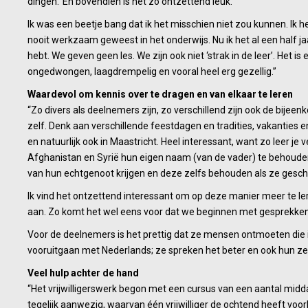
dingen.’ En bovendien is het zo ontzettend leuk.
Ik was een beetje bang dat ik het misschien niet zou kunnen. Ik
nooit werkzaam geweest in het onderwijs. Nu ik het al een half 
hebt. We geven geen les. We zijn ook niet ‘strak in de leer’. Het is
ongedwongen, laagdrempelig en vooral heel erg gezellig.”
Waardevol om kennis over te dragen en van elkaar te leren
“Zo divers als deelnemers zijn, zo verschillend zijn ook de bi
zelf. Denk aan verschillende feestdagen en tradities, vakanties 
en natuurlijk ook in Maastricht. Heel interessant, want zo leer je
Afghanistan en Syrië hun eigen naam (van de vader) te behouden 
van hun echtgenoot krijgen en deze zelfs behouden als ze gesche
Ik vind het ontzettend interessant om op deze manier meer te le
aan. Zo komt het wel eens voor dat we beginnen met gesprekken
Voor de deelnemers is het prettig dat ze mensen ontmoeten die i
vooruitgaan met Nederlands; ze spreken het beter en ook hun ze
Veel hulp achter de hand
“Het vrijwilligerswerk begon met een cursus van een aantal middage
tegelijk aanwezig, waarvan één vrijwilliger de ochtend heeft voo