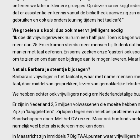
oefenen we later in kleinere groepjes. Op deze manier krijgt ie
dat er assistentie en kennis vanuit de bibliotheek aanwezig zij
gebruiken en ook als ondersteuning tijdens het taalcafé.”
We groeien als kool; dus ook meer vrijwilligers nodig
“Ik doe dit vrijwilligerswerk nu ruim een half jaar. Toen ik bego
meer dan 25. En er komen steeds meer mensen bij. Ik denk dat h
manier met taal oefenen. En soms zoeken onze ‘gasten’ ook socia
om te zien en om daar een bijdrage aan te mogen leveren. Maar he
Net als Barbara je steentje bijdragen?
Barbara is vrijwilliger in het taalcafé, waar met name mensen 
taal; door middel van gesprekken, lezen van gemakkelijke teksten
We hebben echter ook vrijwilligers nodig om Nederlandstalige bu
Er zijn in Nederland 2,5 miljoen volwassenen die moeite hebben 
Zij zijn ‘laaggeletterd’. Zij lopen tegen een heleboel problemen aa
Boodschappen doen. Met het OV reizen. Maar ook hun kind voorle
namelijk veel beter als iedereen mee kan doen.
In Maastricht zijn inmiddels 7 DigiTAALpunten waar vrijwillige