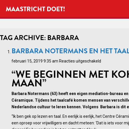
MAASTRICHT DOET!
TAG ARCHIVE: BARBARA
BARBARA NOTERMANS EN HET TAA
voor
februari 15, 2019 9:35 am
Reacties uitgeschakeld
Barbara
“WE BEGINNEN MET KO
Notermans
MAAN”
en
het
Barbara Notermans (63) heeft een eigen mediation-bureau en m
Taalcafé
Céramique. Tijdens het taalcafé komen mensen van verschill
Nederlandse cultuur te leren kennen. Volgens Barbara is dit ee
“Ik ben gek op lezen en taal. En eerlijk is eerlijk, het Centre Cér
een oproep voor vrijwilligers en dacht meteen: ‘Dat is iets voor mij