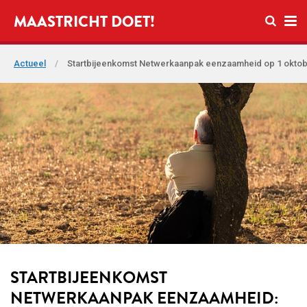
Open zo
MAASTRICHT DOET!
Ope
Actueel
/
Startbijeenkomst Netwerkaanpak eenzaamheid op 1 okto
STARTBIJEENKOMST
NETWERKAANPAK EENZAAMHEID: