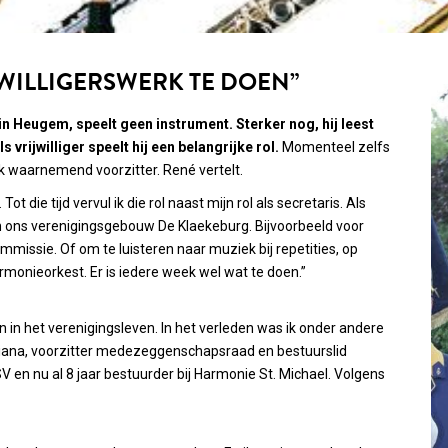
IJWILLIGERSWERK TE DOEN”
n Heugem, speelt geen instrument. Sterker nog, hij leest
s vrijwilliger speelt hij een belangrijke rol.
Momenteel zelfs
ook waarnemend voorzitter. René vertelt.
t die tijd vervul ik die rol naast mijn rol als secretaris. Als
 in ons verenigingsgebouw De Klaekeburg. Bijvoorbeeld voor
sie. Of om te luisteren naar muziek bij repetities, op
monieorkest. Er is iedere week wel wat te doen.”
ven in het verenigingsleven. In het verleden was ik onder andere
uliana, voorzitter medezeggenschapsraad en bestuurslid
V en nu al 8 jaar bestuurder bij Harmonie St. Michael. Volgens