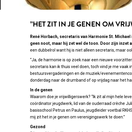
”HET ZIT IN JE GENEN OM VR
René Horbach, secretaris van Harmonie St. Michael i
geen noot, maar hij zet wel de toon. Door zijn inzet al
een dubbelrol want hij is niet alleen secretaris, maar 
“Ja, de harmonie is op zoek naar een nieuwe voorzitter. To
secretaris kan ik thuis veel doen, toch vind je me vaak
bestuursvergaderingen en de muziek/evenementencommis
donderdag naar de drumband of op vrijdag naar het har
In de genen
Waarom doe je vrijwilligerswerk? “Ik zit al mijn hele le
coördinator jeugdwerk, lid van de ouderraad crèche J
basisschool Petrus en Paulus, jeugdleider voetbal RKHS
mij zit het in je genen om verenigingswerk te doen.”
Gezond